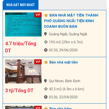
NHÀ ĐẤT MỚI NHẤT
BÁN NHÀ MẶT TIỀN THÀNH
PHỐ QUẢNG NGÃI TIỆN KINH
DOANH BUÔN BÁN
Quảng Ngãi, Quảng Ngãi
195 m2 (29m x 6.7m)
4.7 triệu/Tổng
DT
02:55, 29/06/2020
Bán nhà mặt tiền
Qui Nhơn, Bình Định
42.5 m2 (6.5m x 6.6m)
3 tỷ/Tổng DT
03:26, 22/04/2020
Bán nhà hẻm