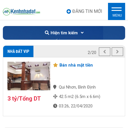
ĐĂNG TIN MỚI
MENU
Hiện tìm kiếm
NHÀ ĐẤT VIP
2/20
Bán nhà mặt tiền
Qui Nhơn, Bình Định
42.5 m2 (6.5m x 6.6m)
3 tỷ/Tổng DT
03:26, 22/04/2020