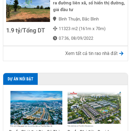
ra đường liên xã, sổ hiển thị đường,
giá đầu tư
Bình Thuận, Bắc Bình
11323 m2 (161m x 70m)
1.9 tỷ/Tổng DT
07:36, 08/09/2022
Xem tất cả tin rao nhà đất
DỰ ÁN NỔI BẬT