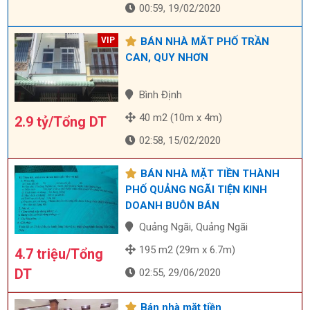
00:59, 19/02/2020
BÁN NHÀ MĂT PHỐ TRẦN
CAN, QUY NHƠN
Bình Định
40 m2 (10m x 4m)
2.9 tỷ/Tổng DT
02:58, 15/02/2020
BÁN NHÀ MẶT TIỀN THÀNH
PHỐ QUẢNG NGÃI TIỆN KINH
DOANH BUÔN BÁN
Quảng Ngãi, Quảng Ngãi
195 m2 (29m x 6.7m)
4.7 triệu/Tổng
DT
02:55, 29/06/2020
Bán nhà mặt tiền