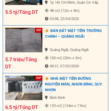
Tp. Hồ Chí Minh, Quận Gò Vấp
48 m2 (12m x 4m)
5.5 tỷ/Tổng DT
03:08, 22/04/2020
BÁN ĐẤT MẶT TIỀN TRƯỜNG
CHINH – QUẢNG NGÃI
Quảng Ngãi, Quảng Ngãi
100 m2 (20m x 5m)
5.7 triệu/Tổng
DT
08:31, 07/03/2020
NHÀ MẶT TIỀN ĐƯỜNG
NGUYỄN MÂN, NHƠN BÌNH, QUY
NHƠN
Bình Định
135 m2 (134m x 7.9m)
6.5 tỷ/Tổng DT