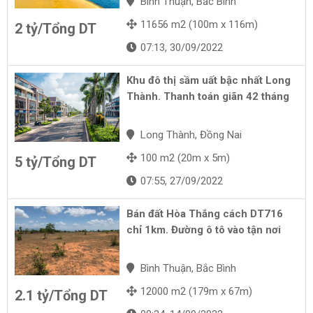
Bình Thuận, Bắc Bình
11656 m2 (100m x 116m)
2 tỷ/Tổng DT
07:13, 30/09/2022
Khu đô thị sầm uất bậc nhất Long
Thành. Thanh toán giãn 42 tháng
Long Thành, Đồng Nai
100 m2 (20m x 5m)
5 tỷ/Tổng DT
07:55, 27/09/2022
Bán đất Hòa Thắng cách DT716
chỉ 1km. Đường ô tô vào tận nơi
Bình Thuận, Bắc Bình
12000 m2 (179m x 67m)
2.1 tỷ/Tổng DT