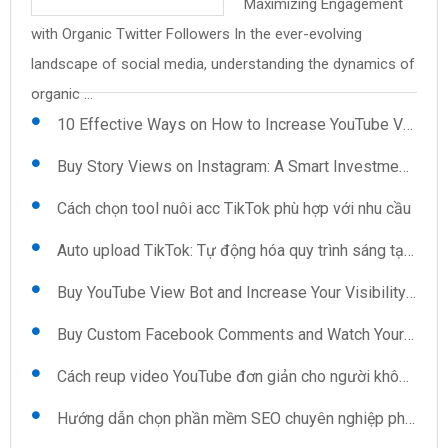
Maximizing Engagement
Uploader: Features You
mềm quét số điện thoại
pháp cho những ai ngại
Save Time and Effort on
and Views: The Secret to
with Organic Twitter Followers In the ever-evolving
Reup video YouTube: Kỹ thuật và mẹo
Can't Ignore .cs59BBC98{text-align:left;text-
trên Google Map Trong thời đại số hóa hiện nay, việc thu
giao tiếp Khi xã hội ngày càng phát triển, việc kết nối và ...
Video Uploads In the fast-paced world of content
Instant Credibility In today's digital landscape, having a
landscape of social media, understanding the dynamics of
indent:0pt;margin:12pt 0pt 12pt ...
thập ...
creation, efficiency is key, especially when it ...
robust presence on platforms like ...
Kéo view TikTok: Sự lựa chọn thông minh cho người sáng tạo
organic ...
10 Effective Ways on How to Increase YouTube Views Automatically
Buy Story Views on Instagram: A Smart Investment for Growth
Cách chọn tool nuôi acc TikTok phù hợp với nhu cầu
Auto upload TikTok: Tự động hóa quy trình sáng tạo nội dung
Buy YouTube View Bot and Increase Your Visibility Now
Buy Custom Facebook Comments and Watch Your Interaction Soar
Cách reup video YouTube đơn giản cho người không chuyên
Hướng dẫn chọn phần mềm SEO chuyên nghiệp phù hợp cho doanh nghiệp