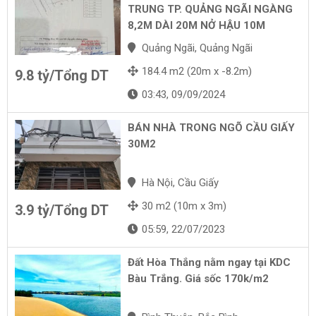
TRUNG TP. QUẢNG NGÃI NGÀNG
8,2M DÀI 20M NỞ HẬU 10M
Quảng Ngãi, Quảng Ngãi
184.4 m2 (20m x -8.2m)
9.8 tỷ/Tổng DT
03:43, 09/09/2024
BÁN NHÀ TRONG NGÕ CẦU GIẤY
30M2
Hà Nội, Cầu Giấy
30 m2 (10m x 3m)
3.9 tỷ/Tổng DT
05:59, 22/07/2023
Đất Hòa Thắng nằm ngay tại KDC
Bàu Trắng. Giá sốc 170k/m2