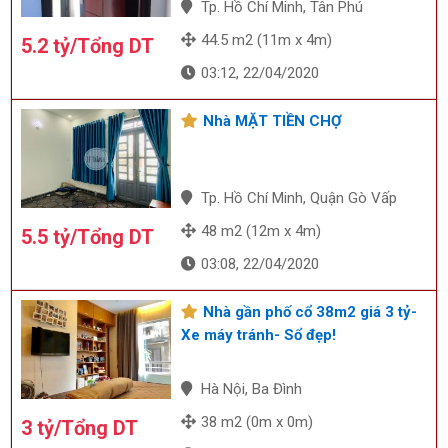
Tp. Hồ Chí Minh, Tân Phú
44.5 m2 (11m x 4m)
5.2 tỷ/Tổng DT
03:12, 22/04/2020
Nhà MẶT TIỀN CHỢ
Tp. Hồ Chí Minh, Quận Gò Vấp
48 m2 (12m x 4m)
5.5 tỷ/Tổng DT
03:08, 22/04/2020
Nhà gần phố cổ 38m2 giá 3 tỷ-
Xe máy tránh- Sổ đẹp!
Hà Nội, Ba Đình
38 m2 (0m x 0m)
3 tỷ/Tổng DT