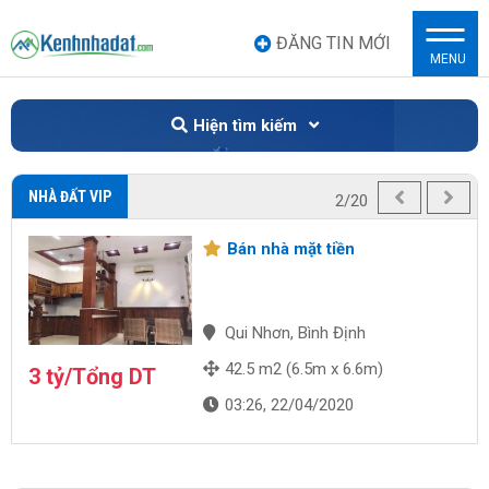
ĐĂNG TIN MỚI
MENU
Hiện tìm kiếm
NHÀ ĐẤT VIP
2/20
Bán nhà mặt tiền
Qui Nhơn, Bình Định
42.5 m2 (6.5m x 6.6m)
3 tỷ/Tổng DT
03:26, 22/04/2020