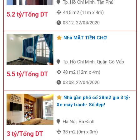
Tp. Hồ Chí Minh, Tân Phú
44.5 m2 (11m x 4m)
5.2 tỷ/Tổng DT
03:12, 22/04/2020
Nhà MẶT TIỀN CHỢ
Tp. Hồ Chí Minh, Quận Gò Vấp
48 m2 (12m x 4m)
5.5 tỷ/Tổng DT
03:08, 22/04/2020
Nhà gần phố cổ 38m2 giá 3 tỷ-
Xe máy tránh- Sổ đẹp!
Hà Nội, Ba Đình
38 m2 (0m x 0m)
3 tỷ/Tổng DT