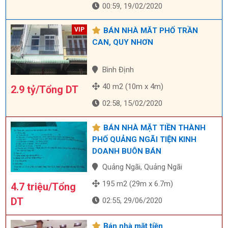
00:59, 19/02/2020
BÁN NHÀ MĂT PHỐ TRẦN
CAN, QUY NHƠN
Bình Định
40 m2 (10m x 4m)
2.9 tỷ/Tổng DT
02:58, 15/02/2020
BÁN NHÀ MẶT TIỀN THÀNH
PHỐ QUẢNG NGÃI TIỆN KINH
DOANH BUÔN BÁN
Quảng Ngãi, Quảng Ngãi
195 m2 (29m x 6.7m)
4.7 triệu/Tổng
DT
02:55, 29/06/2020
Bán nhà mặt tiền