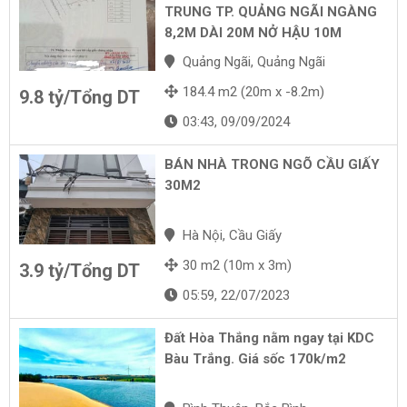
TRUNG TP. QUẢNG NGÃI NGÀNG
8,2M DÀI 20M NỞ HẬU 10M
Quảng Ngãi, Quảng Ngãi
184.4 m2 (20m x -8.2m)
9.8 tỷ/Tổng DT
03:43, 09/09/2024
BÁN NHÀ TRONG NGÕ CẦU GIẤY
30M2
Hà Nội, Cầu Giấy
30 m2 (10m x 3m)
3.9 tỷ/Tổng DT
05:59, 22/07/2023
Đất Hòa Thắng nằm ngay tại KDC
Bàu Trắng. Giá sốc 170k/m2