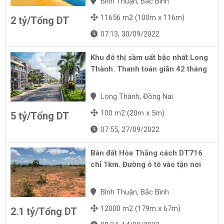
Bình Thuận, Bắc Bình
11656 m2 (100m x 116m)
2 tỷ/Tổng DT
07:13, 30/09/2022
Khu đô thị sầm uất bậc nhất Long
Thành. Thanh toán giãn 42 tháng
Long Thành, Đồng Nai
100 m2 (20m x 5m)
5 tỷ/Tổng DT
07:55, 27/09/2022
Bán đất Hòa Thắng cách DT716
chỉ 1km. Đường ô tô vào tận nơi
Bình Thuận, Bắc Bình
12000 m2 (179m x 67m)
2.1 tỷ/Tổng DT