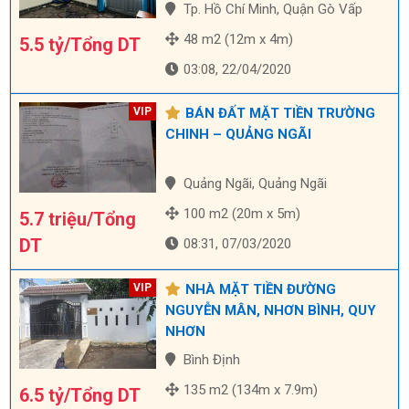
Tp. Hồ Chí Minh, Quận Gò Vấp
48 m2 (12m x 4m)
5.5 tỷ/Tổng DT
03:08, 22/04/2020
BÁN ĐẤT MẶT TIỀN TRƯỜNG
CHINH – QUẢNG NGÃI
Quảng Ngãi, Quảng Ngãi
100 m2 (20m x 5m)
5.7 triệu/Tổng
DT
08:31, 07/03/2020
NHÀ MẶT TIỀN ĐƯỜNG
NGUYỄN MÂN, NHƠN BÌNH, QUY
NHƠN
Bình Định
135 m2 (134m x 7.9m)
6.5 tỷ/Tổng DT