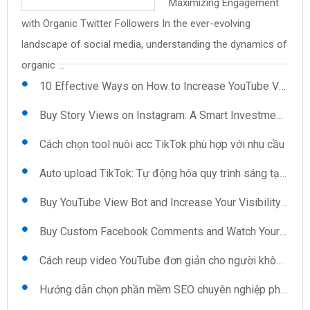
Maximizing Engagement
Uploader: Features You
mềm quét số điện thoại
pháp cho những ai ngại
Save Time and Effort on
and Views: The Secret to
with Organic Twitter Followers In the ever-evolving
Reup video YouTube: Kỹ thuật và mẹo
Can't Ignore .cs59BBC98{text-align:left;text-
trên Google Map Trong thời đại số hóa hiện nay, việc thu
giao tiếp Khi xã hội ngày càng phát triển, việc kết nối và ...
Video Uploads In the fast-paced world of content
Instant Credibility In today's digital landscape, having a
landscape of social media, understanding the dynamics of
indent:0pt;margin:12pt 0pt 12pt ...
thập ...
creation, efficiency is key, especially when it ...
robust presence on platforms like ...
Kéo view TikTok: Sự lựa chọn thông minh cho người sáng tạo
organic ...
10 Effective Ways on How to Increase YouTube Views Automatically
Buy Story Views on Instagram: A Smart Investment for Growth
Cách chọn tool nuôi acc TikTok phù hợp với nhu cầu
Auto upload TikTok: Tự động hóa quy trình sáng tạo nội dung
Buy YouTube View Bot and Increase Your Visibility Now
Buy Custom Facebook Comments and Watch Your Interaction Soar
Cách reup video YouTube đơn giản cho người không chuyên
Hướng dẫn chọn phần mềm SEO chuyên nghiệp phù hợp cho doanh nghiệp