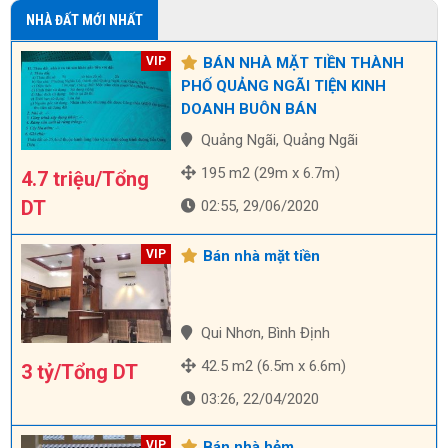
NHÀ ĐẤT MỚI NHẤT
BÁN NHÀ MẶT TIỀN THÀNH
PHỐ QUẢNG NGÃI TIỆN KINH
DOANH BUÔN BÁN
Quảng Ngãi, Quảng Ngãi
195 m2 (29m x 6.7m)
4.7 triệu/Tổng
DT
02:55, 29/06/2020
Bán nhà mặt tiền
Qui Nhơn, Bình Định
42.5 m2 (6.5m x 6.6m)
3 tỷ/Tổng DT
03:26, 22/04/2020
Bán nhà hẻm