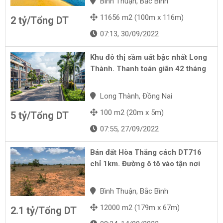
Bình Thuận, Bắc Bình
11656 m2 (100m x 116m)
2 tỷ/Tổng DT
07:13, 30/09/2022
Khu đô thị sầm uất bậc nhất Long
Thành. Thanh toán giãn 42 tháng
Long Thành, Đồng Nai
100 m2 (20m x 5m)
5 tỷ/Tổng DT
07:55, 27/09/2022
Bán đất Hòa Thắng cách DT716
chỉ 1km. Đường ô tô vào tận nơi
Bình Thuận, Bắc Bình
12000 m2 (179m x 67m)
2.1 tỷ/Tổng DT