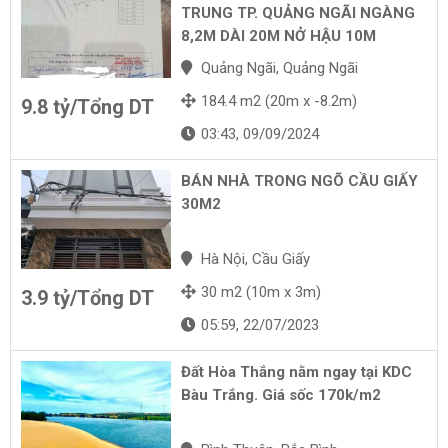
TRUNG TP. QUẢNG NGÃI NGÀNG
8,2M DÀI 20M NỞ HẬU 10M
Quảng Ngãi, Quảng Ngãi
184.4 m2 (20m x -8.2m)
9.8 tỷ/Tổng DT
03:43, 09/09/2024
BÁN NHÀ TRONG NGÕ CẦU GIẤY
30M2
Hà Nội, Cầu Giấy
30 m2 (10m x 3m)
3.9 tỷ/Tổng DT
05:59, 22/07/2023
Đất Hòa Thắng nằm ngay tại KDC
Bàu Trắng. Giá sốc 170k/m2