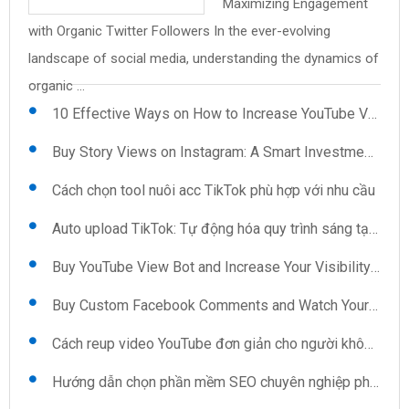
Maximizing Engagement
Uploader: Features You
mềm quét số điện thoại
pháp cho những ai ngại
Save Time and Effort on
and Views: The Secret to
with Organic Twitter Followers In the ever-evolving
Reup video YouTube: Kỹ thuật và mẹo
Can't Ignore .cs59BBC98{text-align:left;text-
trên Google Map Trong thời đại số hóa hiện nay, việc thu
giao tiếp Khi xã hội ngày càng phát triển, việc kết nối và ...
Video Uploads In the fast-paced world of content
Instant Credibility In today's digital landscape, having a
landscape of social media, understanding the dynamics of
indent:0pt;margin:12pt 0pt 12pt ...
thập ...
creation, efficiency is key, especially when it ...
robust presence on platforms like ...
Kéo view TikTok: Sự lựa chọn thông minh cho người sáng tạo
organic ...
10 Effective Ways on How to Increase YouTube Views Automatically
Buy Story Views on Instagram: A Smart Investment for Growth
Cách chọn tool nuôi acc TikTok phù hợp với nhu cầu
Auto upload TikTok: Tự động hóa quy trình sáng tạo nội dung
Buy YouTube View Bot and Increase Your Visibility Now
Buy Custom Facebook Comments and Watch Your Interaction Soar
Cách reup video YouTube đơn giản cho người không chuyên
Hướng dẫn chọn phần mềm SEO chuyên nghiệp phù hợp cho doanh nghiệp