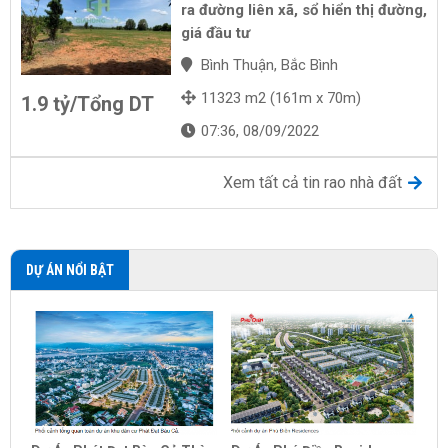
ra đường liên xã, sổ hiển thị đường,
giá đầu tư
Bình Thuận, Bắc Bình
11323 m2 (161m x 70m)
1.9 tỷ/Tổng DT
07:36, 08/09/2022
Xem tất cả tin rao nhà đất
DỰ ÁN NỔI BẬT