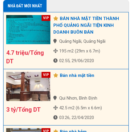
NHÀ ĐẤT MỚI NHẤT
BÁN NHÀ MẶT TIỀN THÀNH
PHỐ QUẢNG NGÃI TIỆN KINH
DOANH BUÔN BÁN
Quảng Ngãi, Quảng Ngãi
195 m2 (29m x 6.7m)
4.7 triệu/Tổng
DT
02:55, 29/06/2020
Bán nhà mặt tiền
Qui Nhơn, Bình Định
42.5 m2 (6.5m x 6.6m)
3 tỷ/Tổng DT
03:26, 22/04/2020
Bán nhà hẻm