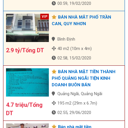
00:59, 19/02/2020
BÁN NHÀ MĂT PHỐ TRẦN
CAN, QUY NHƠN
Bình Định
40 m2 (10m x 4m)
2.9 tỷ/Tổng DT
02:58, 15/02/2020
BÁN NHÀ MẶT TIỀN THÀNH
PHỐ QUẢNG NGÃI TIỆN KINH
DOANH BUÔN BÁN
Quảng Ngãi, Quảng Ngãi
195 m2 (29m x 6.7m)
4.7 triệu/Tổng
DT
02:55, 29/06/2020
Bán nhà mặt tiền