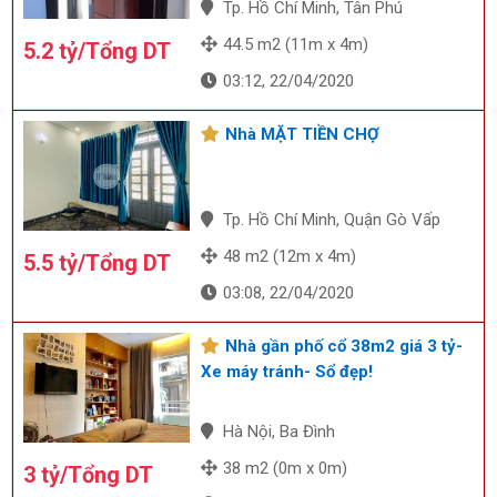
Tp. Hồ Chí Minh, Tân Phú
44.5 m2 (11m x 4m)
5.2 tỷ/Tổng DT
03:12, 22/04/2020
Nhà MẶT TIỀN CHỢ
Tp. Hồ Chí Minh, Quận Gò Vấp
48 m2 (12m x 4m)
5.5 tỷ/Tổng DT
03:08, 22/04/2020
Nhà gần phố cổ 38m2 giá 3 tỷ-
Xe máy tránh- Sổ đẹp!
Hà Nội, Ba Đình
38 m2 (0m x 0m)
3 tỷ/Tổng DT