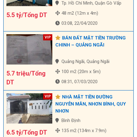
Tp. Hồ Chí Minh, Quận Gò Vấp
48 m2 (12m x 4m)
5.5 tỷ/Tổng DT
03:08, 22/04/2020
BÁN ĐẤT MẶT TIỀN TRƯỜNG
CHINH – QUẢNG NGÃI
Quảng Ngãi, Quảng Ngãi
100 m2 (20m x 5m)
5.7 triệu/Tổng
DT
08:31, 07/03/2020
NHÀ MẶT TIỀN ĐƯỜNG
NGUYỄN MÂN, NHƠN BÌNH, QUY
NHƠN
Bình Định
135 m2 (134m x 7.9m)
6.5 tỷ/Tổng DT