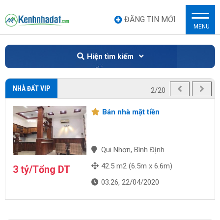
ĐĂNG TIN MỚI
MENU
Hiện tìm kiếm
NHÀ ĐẤT VIP
2/20
Bán nhà mặt tiền
Qui Nhơn, Bình Định
42.5 m2 (6.5m x 6.6m)
3 tỷ/Tổng DT
03:26, 22/04/2020