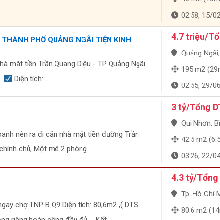
02:58, 15/0
4.7 triệu/T
 THÀNH PHỐ QUẢNG NGÃI TIỆN KINH
Quảng Ngãi, Qu
nhà mặt tiền Trần Quang Diệu - TP Quảng Ngãi.
195 m2 (29m 
u.
Diện tích: ...
02:55, 29/0
3 tỷ/Tổng D
Qui Nhơn, B
oanh nên ra đi căn nhà mặt tiền đường Trần
42.5 m2 (6.5m
chính chủ, Một mê 2 phòng ...
03:26, 22/0
4.3 tỷ/Tổng
Tp. Hồ Chí Minh
gay chợ TNP B Q9 Diện tích: 80,6m2 ,( DTS
80.6 m2 (14m
g riêng hoàn công đầy đủ. - Kết ...