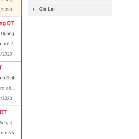
Gia Lai
2/2020
ổng DT
ảng Ngãi
x 6.7m)
6/2020
T
ình Định
 x 6.6m)
4/2020
 DT
, Quận 9
 x 5.6m)