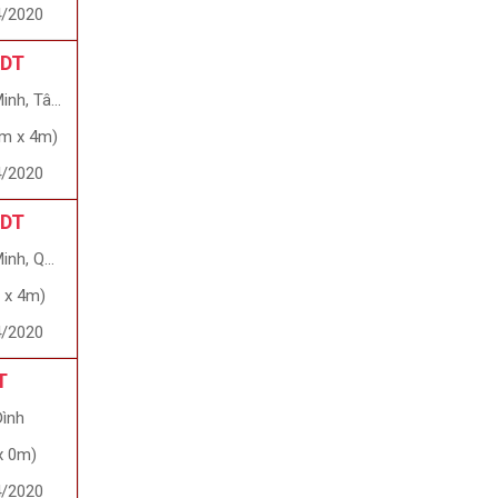
4/2020
 DT
, Tân Phú
1m x 4m)
4/2020
 DT
uận Gò Vấp
 x 4m)
4/2020
T
Đình
x 0m)
4/2020