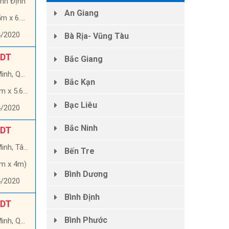
ình Định
An Giang
 x 6.6m)
4/2020
Bà Rịa- Vũng Tàu
 DT
Bắc Giang
, Quận 9
Bắc Kạn
 x 5.6m)
Bạc Liêu
4/2020
Bắc Ninh
 DT
, Tân Phú
Bến Tre
1m x 4m)
Bình Dương
4/2020
Bình Định
 DT
Bình Phước
uận Gò Vấp