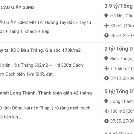
3.9 tỷ/Tổng
CẦU GIẤY 30M2
Hà Nội, Cầu
 GIẤY 30M2 MÔ TẢ: Hướng Tây Bắc - Tây tứ
30 m2 (10m
ốt + Tầng 1: Khách + Bếp ...
05:59, 22/0
2 tỷ/Tổng D
y tại KDC Bàu Trắng. Giá sốc 170k/m2
Bình Thuận, B
i biển Hòa Thắng 602m2 -- 1 tỉ 626tr Cách
11656 m2 (100m
m Cách biển 1km SHR. đất ...
07:13, 30/0
5 tỷ/Tổng D
 nhất Long Thành. Thanh toán giãn 42 tháng
Long Thành, 
 tỉnh Đồng Nai nên Pháp lý rõ ràng minh bạch.
100 m2 (20
tiện ích ...
07:55, 27/0