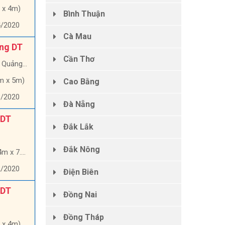
 x 4m)
Bình Thuận
4/2020
Cà Mau
ổng DT
Cần Thơ
ảng Ngãi
m x 5m)
Cao Bằng
3/2020
Đà Nẵng
 DT
Đắk Lắk
Đắk Nông
x 7.9m)
2/2020
Điện Biên
 DT
Đồng Nai
Đồng Tháp
 x 4m)