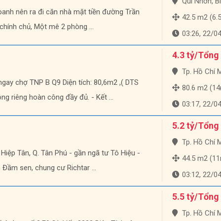
Qui Nhơn, B
oanh nên ra đi căn nhà mặt tiền đường Trần
42.5 m2 (6.5m
chính chủ, Một mê 2 phòng ...
03:26, 22/0
4.3 tỷ/Tổng
Tp. Hồ Chí Minh
gay chợ TNP B Q9 Diện tích: 80,6m2 ,( DTS
80.6 m2 (14m
g riêng hoàn công đầy đủ. - Kết ...
03:17, 22/0
5.2 tỷ/Tổng
Tp. Hồ Chí Minh
 Hiệp Tân, Q. Tân Phú - gần ngã tư Tô Hiệu -
44.5 m2 (1
 Đầm sen, chung cư Richtar ...
03:12, 22/0
5.5 tỷ/Tổng
Tp. Hồ Chí Minh, Q