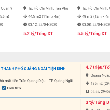
, Quận 9
Tp. Hồ Chí Minh, Tân Phú
Tp. Hồ Chí Minh, Quậ
 5.6m)
44.5 m2 (11m x 4m)
48 m2 (12m x 4m
20
03:12, 22/04/2020
03:08, 22/04/202
5.2 tỷ/Tổng DT
5.5 tỷ/Tổng DT
4.7 triệu/T
 THÀNH PHỐ QUẢNG NGÃI TIỆN KINH
Quảng Ngãi, Qu
nhà mặt tiền Trần Quang Diệu - TP Quảng Ngãi.
195 m2 (29m 
u.
Diện tích: ...
02:55, 29/0
3 tỷ/Tổng D