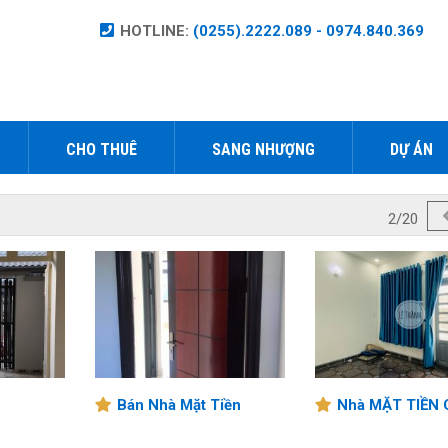
HOTLINE:
(0255).2222.089 - 0974.840.369
CHO THUÊ
SANG NHƯỢNG
DỰ ÁN
2/20
Bán Nhà Mặt Tiền
Nhà MẶT TIỀN