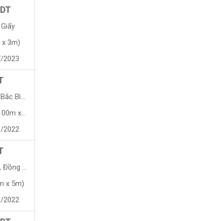
 DT
 Giấy
 x 3m)
7/2023
T
ắc Bình
 x 116m)
9/2022
T
Đồng Nai
m x 5m)
9/2022