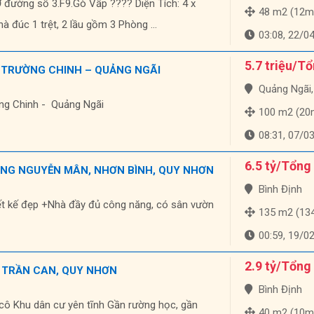
ường số 3.F9.Gò Vấp ???? Diện Tích: 4 x
48 m2 (12m
 đúc 1 trệt, 2 lầu gồm 3 Phòng ...
03:08, 22/0
5.7 triệu/T
 TRƯỜNG CHINH – QUẢNG NGÃI
Quảng Ngãi, Qu
ng Chinh - Quảng Ngãi
100 m2 (20
08:31, 07/0
6.5 tỷ/Tổng
ỜNG NGUYỄN MÂN, NHƠN BÌNH, QUY NHƠN
Bình Định
iết kế đẹp +Nhà đầy đủ công năng, có sân vườn
135 m2 (134m 
00:59, 19/0
2.9 tỷ/Tổng
 TRẦN CAN, QUY NHƠN
Bình Định
 cô Khu dân cư yên tĩnh Gần rường học, gần
40 m2 (10m