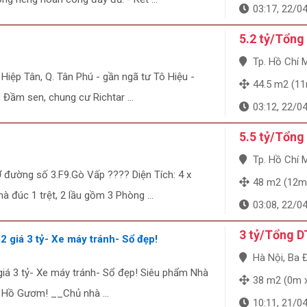
03:17, 22/0
5.2 tỷ/Tổng
Tp. Hồ Chí Minh
 Hiệp Tân, Q. Tân Phú - gần ngã tư Tô Hiệu -
44.5 m2 (1
 Đầm sen, chung cư Richtar ...
03:12, 22/0
5.5 tỷ/Tổng
Tp. Hồ Chí Minh, Q
ường số 3.F9.Gò Vấp ???? Diện Tích: 4 x
48 m2 (12m
 đúc 1 trệt, 2 lầu gồm 3 Phòng ...
03:08, 22/0
3 tỷ/Tổng D
 giá 3 tỷ- Xe máy tránh- Sổ đẹp!
Hà Nội, Ba 
iá 3 tỷ- Xe máy tránh- Sổ đẹp! Siêu phẩm Nhà
38 m2 (0m 
 Hồ Gươm! __Chủ nhà ...
10:11, 21/0