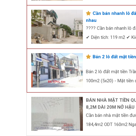
Cần bán nhanh lô đấ
nhau
???? Cần bán nhanh lô đ
✔ Diện tích: 119 m2 ✔ K
Bán 2 lô đất mặt ti
Bán 2 lô đất mặt tiền Tr
100m2 (5x20) - Mặt tiền 
BÁN NHÀ MẶT TIỀN Q
8,2M DÀI 20M NỞ HẬU
Cần bán nhà mặt tiền đư
184,4m2 ODT 160m2 Ngan