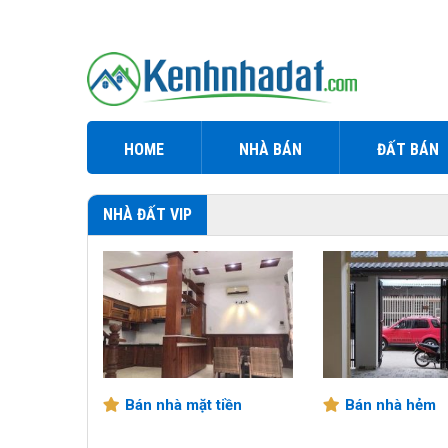
HOME
NHÀ BÁN
ĐẤT BÁN
NHÀ ĐẤT VIP
T TIỀN
Bán nhà mặt tiền
Bán nhà hẻm
ẢNG NGÃI