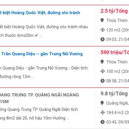
2.5 tỷ/Tổng
t kiệt Hoàng Quốc Việt, đường oto tránh
Thừa Thiên - 
ất kiệt Hoàng Quốc Việt, đường oto tránh nhau
120 m2 (20
ích thước 6mx20m ✔ ...
09:03, 21/0
590 triệu/T
ền Trần Quang Diệu – gần Trưng Nữ Vương
Thừa Thiên - 
ần Quang Diệu - gần Trưng Nữ Vương - Diện tích:
100 m2 (20
đường rộng 12m ...
08:58, 21/0
9.8 tỷ/Tổng
UANG TRUNG TP. QUẢNG NGÃI NGÀNG
 10M
Quảng Ngãi, Qu
ờng Quang Trung TP Quảng Ngãi Diện tích:
184.4 m2 (20m 
g 8m2 dài 20, nở hậu 10m Hướng ...
03:43, 09/0