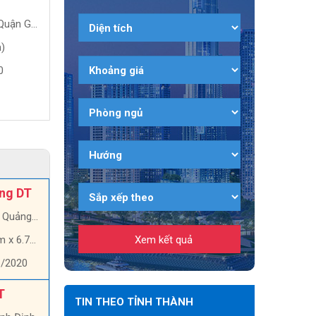
NGÃI
BÌNH, QUY NHƠN
n Gò Vấp
Quảng Ngãi, Quảng Ngãi
Bình Định
)
100 m2 (20m x 5m)
135 m2 (134m x 7
0
08:31, 07/03/2020
00:59, 19/02/2020
5.7 triệu/Tổng DT
6.5 tỷ/Tổng DT
ổng DT
ảng Ngãi
x 6.7m)
6/2020
T
TIN THEO TỈNH THÀNH