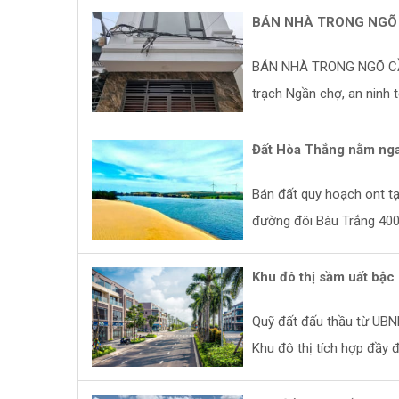
BÁN NHÀ TRONG NGÕ 
BÁN NHÀ TRONG NGÕ CẦU
trạch Ngần chợ, an ninh t
Đất Hòa Thắng nằm nga
Bán đất quy hoạch ont tạ
đường đôi Bàu Trắng 400
Khu đô thị sầm uất bậc
Quỹ đất đấu thầu từ UBND
Khu đô thị tích hợp đầy đủ 