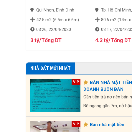
NH BUÔN
uảng Ngãi
Qui Nhơn, Bình Định
Tp. Hồ Chí Minh
 6.7m)
42.5 m2 (6.5m x 6.6m)
80.6 m2 (14m x
2020
03:26, 22/04/2020
03:17, 22/04/20
g DT
3 tỷ/Tổng DT
4.3 tỷ/Tổng DT
NHÀ ĐẤT MỚI NHẤT
BÁN NHÀ MẶT TIỀN
DOANH BUÔN BÁN
Cần tiền trả nợ nên bán 
Bề ngang gần 7m, nở hậ
Bán nhà mặt tiền