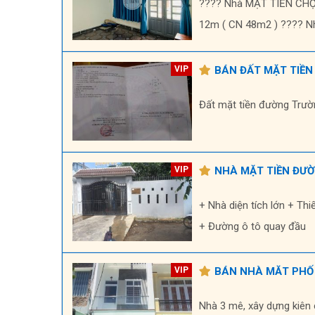
???? Nhà MẶT TIỀN CHỢ đ
12m ( CN 48m2 ) ???? Nhà
BÁN ĐẤT MẶT TIỀN
Đất mặt tiền đường Trườ
NHÀ MẶT TIỀN ĐƯ
+ Nhà diện tích lớn + Th
+ Đường ô tô quay đầu
BÁN NHÀ MĂT PHỐ
Nhà 3 mê, xây dựng kiên