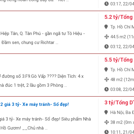
03:17, 22/0
5.2 tỷ/Tổng
Tp. Hồ Chí Minh
 Hiệp Tân, Q. Tân Phú - gần ngã tư Tô Hiệu -
44.5 m2 (1
 Đầm sen, chung cư Richtar ...
03:12, 22/0
5.5 tỷ/Tổng
Tp. Hồ Chí Minh, Q
ường số 3.F9.Gò Vấp ???? Diện Tích: 4 x
48 m2 (12m
 đúc 1 trệt, 2 lầu gồm 3 Phòng ...
03:08, 22/0
3 tỷ/Tổng D
 giá 3 tỷ- Xe máy tránh- Sổ đẹp!
Hà Nội, Ba 
iá 3 tỷ- Xe máy tránh- Sổ đẹp! Siêu phẩm Nhà
38 m2 (0m 
 Hồ Gươm! __Chủ nhà ...
10:11, 21/0