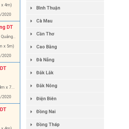
 x 4m)
Bình Thuận
4/2020
Cà Mau
ổng DT
Cần Thơ
ảng Ngãi
m x 5m)
Cao Bằng
3/2020
Đà Nẵng
 DT
Đắk Lắk
Đắk Nông
x 7.9m)
2/2020
Điện Biên
 DT
Đồng Nai
Đồng Tháp
 x 4m)