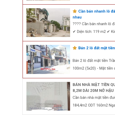
Cần bán nhanh lô đấ
nhau
???? Cần bán nhanh lô đ
✔ Diện tích: 119 m2 ✔ K
Bán 2 lô đất mặt ti
Bán 2 lô đất mặt tiền Tr
100m2 (5x20) - Mặt tiền 
BÁN NHÀ MẶT TIỀN Q
8,2M DÀI 20M NỞ HẬU
Cần bán nhà mặt tiền đư
184,4m2 ODT 160m2 Ngan