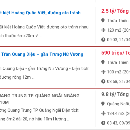
2.5 tỷ/Tổng
t kiệt Hoàng Quốc Việt, đường oto tránh
Thừa Thiên - 
ất kiệt Hoàng Quốc Việt, đường oto tránh nhau
120 m2 (20
ích thước 6mx20m ✔ ...
09:03, 21/0
590 triệu/T
ền Trần Quang Diệu – gần Trưng Nữ Vương
Thừa Thiên - 
ần Quang Diệu - gần Trưng Nữ Vương - Diện tích:
100 m2 (20
đường rộng 12m ...
08:58, 21/0
9.8 tỷ/Tổng
UANG TRUNG TP. QUẢNG NGÃI NGÀNG
 10M
Quảng Ngãi, Qu
ờng Quang Trung TP Quảng Ngãi Diện tích:
184.4 m2 (20m 
g 8m2 dài 20, nở hậu 10m Hướng ...
03:43, 09/0