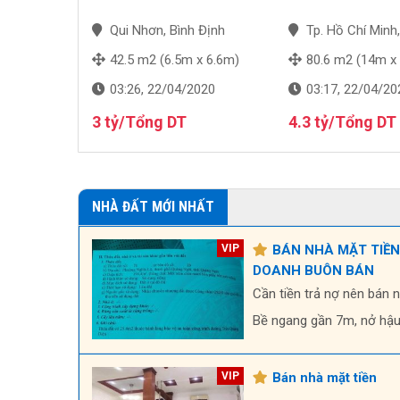
NH BUÔN
uảng Ngãi
Qui Nhơn, Bình Định
Tp. Hồ Chí Minh
 6.7m)
42.5 m2 (6.5m x 6.6m)
80.6 m2 (14m x
2020
03:26, 22/04/2020
03:17, 22/04/20
g DT
3 tỷ/Tổng DT
4.3 tỷ/Tổng DT
NHÀ ĐẤT MỚI NHẤT
BÁN NHÀ MẶT TIỀN
DOANH BUÔN BÁN
Cần tiền trả nợ nên bán 
Bề ngang gần 7m, nở hậ
Bán nhà mặt tiền