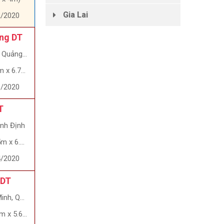
Gia Lai
2/2020
ổng DT
ảng Ngãi
x 6.7m)
6/2020
T
ình Định
 x 6.6m)
4/2020
 DT
, Quận 9
 x 5.6m)