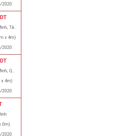
4/2020
 DT
, Tân Phú
1m x 4m)
4/2020
 DT
uận Gò Vấp
 x 4m)
4/2020
T
Đình
x 0m)
4/2020