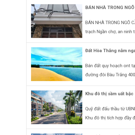
BÁN NHÀ TRONG NGÕ 
BÁN NHÀ TRONG NGÕ CẦU
trạch Ngần chợ, an ninh t
Đất Hòa Thắng nằm nga
Bán đất quy hoạch ont tạ
đường đôi Bàu Trắng 400
Khu đô thị sầm uất bậc
Quỹ đất đấu thầu từ UBND
Khu đô thị tích hợp đầy đủ 