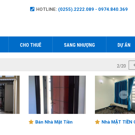
HOTLINE:
(0255).2222.089 - 0974.840.369
CHO THUÊ
SANG NHƯỢNG
DỰ ÁN
2/20
Bán Nhà Mặt Tiền
Nhà MẶT TIỀN