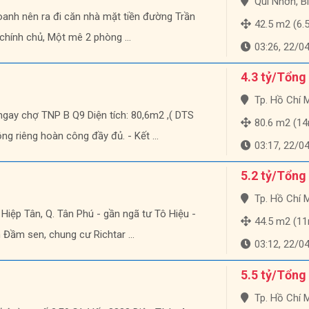
Qui Nhơn, B
oanh nên ra đi căn nhà mặt tiền đường Trần
42.5 m2 (6.5m
chính chủ, Một mê 2 phòng ...
03:26, 22/0
4.3 tỷ/Tổng
Tp. Hồ Chí Minh
gay chợ TNP B Q9 Diện tích: 80,6m2 ,( DTS
80.6 m2 (14m
g riêng hoàn công đầy đủ. - Kết ...
03:17, 22/0
5.2 tỷ/Tổng
Tp. Hồ Chí Minh
 Hiệp Tân, Q. Tân Phú - gần ngã tư Tô Hiệu -
44.5 m2 (1
 Đầm sen, chung cư Richtar ...
03:12, 22/0
5.5 tỷ/Tổng
Tp. Hồ Chí Minh, Q