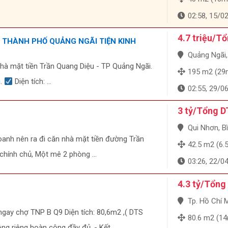
02:58, 15/0
4.7 triệu/T
 THÀNH PHỐ QUẢNG NGÃI TIỆN KINH
Quảng Ngãi, Qu
nhà mặt tiền Trần Quang Diệu - TP Quảng Ngãi.
195 m2 (29m 
u.
Diện tích: ...
02:55, 29/0
3 tỷ/Tổng D
Qui Nhơn, B
oanh nên ra đi căn nhà mặt tiền đường Trần
42.5 m2 (6.5m
chính chủ, Một mê 2 phòng ...
03:26, 22/0
4.3 tỷ/Tổng
Tp. Hồ Chí Minh
gay chợ TNP B Q9 Diện tích: 80,6m2 ,( DTS
80.6 m2 (14m
g riêng hoàn công đầy đủ. - Kết ...