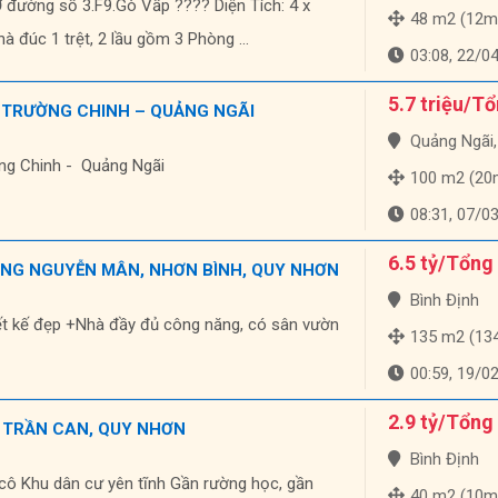
ường số 3.F9.Gò Vấp ???? Diện Tích: 4 x
48 m2 (12m
 đúc 1 trệt, 2 lầu gồm 3 Phòng ...
03:08, 22/0
5.7 triệu/T
 TRƯỜNG CHINH – QUẢNG NGÃI
Quảng Ngãi, Qu
ng Chinh - Quảng Ngãi
100 m2 (20
08:31, 07/0
6.5 tỷ/Tổng
ỜNG NGUYỄN MÂN, NHƠN BÌNH, QUY NHƠN
Bình Định
iết kế đẹp +Nhà đầy đủ công năng, có sân vườn
135 m2 (134m 
00:59, 19/0
2.9 tỷ/Tổng
 TRẦN CAN, QUY NHƠN
Bình Định
 cô Khu dân cư yên tĩnh Gần rường học, gần
40 m2 (10m