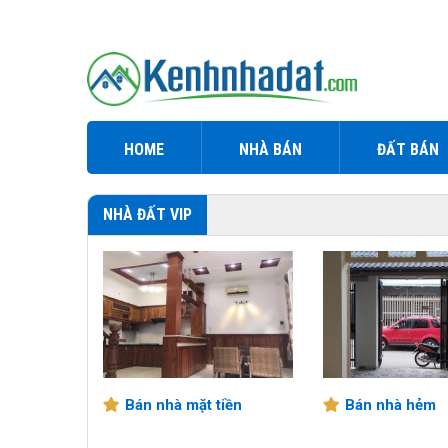
HOME
NHÀ BÁN
ĐẤT BÁN
NHÀ ĐẤT VIP
T TIỀN
Bán nhà mặt tiền
Bán nhà hẻm
ẢNG NGÃI