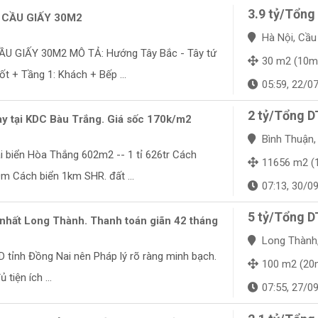
3.9 tỷ/Tổng
CẦU GIẤY 30M2
Hà Nội, Cầu
 GIẤY 30M2 MÔ TẢ: Hướng Tây Bắc - Tây tứ
30 m2 (10m
ốt + Tầng 1: Khách + Bếp ...
05:59, 22/0
2 tỷ/Tổng D
y tại KDC Bàu Trắng. Giá sốc 170k/m2
Bình Thuận, B
i biển Hòa Thắng 602m2 -- 1 tỉ 626tr Cách
11656 m2 (100m
m Cách biển 1km SHR. đất ...
07:13, 30/0
5 tỷ/Tổng D
 nhất Long Thành. Thanh toán giãn 42 tháng
Long Thành, 
 tỉnh Đồng Nai nên Pháp lý rõ ràng minh bạch.
100 m2 (20
tiện ích ...
07:55, 27/0