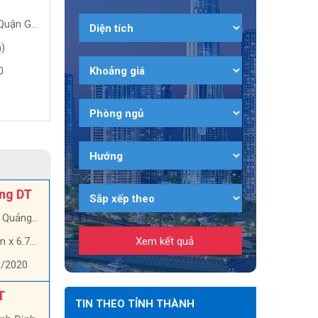
NGÃI
BÌNH, QUY NHƠN
n Gò Vấp
Quảng Ngãi, Quảng Ngãi
Bình Định
)
100 m2 (20m x 5m)
135 m2 (134m x 7
0
08:31, 07/03/2020
00:59, 19/02/2020
5.7 triệu/Tổng DT
6.5 tỷ/Tổng DT
ổng DT
ảng Ngãi
x 6.7m)
6/2020
T
TIN THEO TỈNH THÀNH