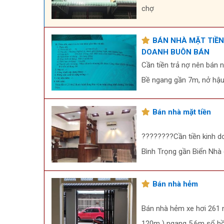
chợ
BÁN NHÀ MẶT TIỀN
DOANH BUÔN BÁN
Cần tiền trả nợ nên bán 
Bề ngang gần 7m, nở hậ
Bán nhà mặt tiền
????????Cần tiền kinh d
Bình Trọng gần Biển Nhà 
Bán nhà hẻm
Bán nhà hẻm xe hơi 261 n
120m ) ngang 5,6m sổ hồn