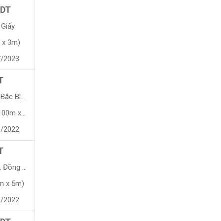
 DT
 Giấy
 x 3m)
7/2023
T
ắc Bình
 x 116m)
9/2022
T
Đồng Nai
m x 5m)
9/2022