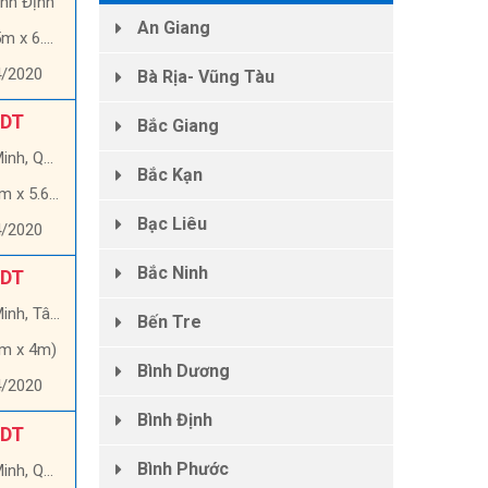
ình Định
An Giang
 x 6.6m)
4/2020
Bà Rịa- Vũng Tàu
 DT
Bắc Giang
, Quận 9
Bắc Kạn
 x 5.6m)
Bạc Liêu
4/2020
Bắc Ninh
 DT
, Tân Phú
Bến Tre
1m x 4m)
Bình Dương
4/2020
Bình Định
 DT
Bình Phước
uận Gò Vấp