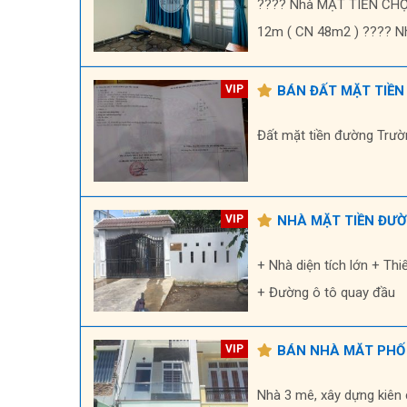
???? Nhà MẶT TIỀN CHỢ đ
12m ( CN 48m2 ) ???? Nhà
BÁN ĐẤT MẶT TIỀN
Đất mặt tiền đường Trườ
NHÀ MẶT TIỀN ĐƯ
+ Nhà diện tích lớn + Th
+ Đường ô tô quay đầu
BÁN NHÀ MĂT PHỐ
Nhà 3 mê, xây dựng kiên