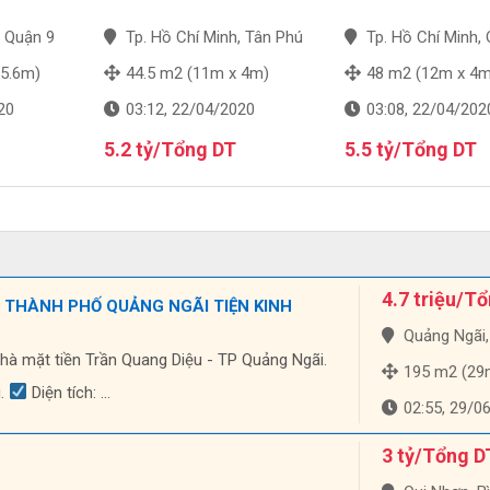
, Quận 9
Tp. Hồ Chí Minh, Tân Phú
Tp. Hồ Chí Minh, Quậ
 5.6m)
44.5 m2 (11m x 4m)
48 m2 (12m x 4m
20
03:12, 22/04/2020
03:08, 22/04/202
5.2 tỷ/Tổng DT
5.5 tỷ/Tổng DT
4.7 triệu/T
 THÀNH PHỐ QUẢNG NGÃI TIỆN KINH
Quảng Ngãi, Qu
nhà mặt tiền Trần Quang Diệu - TP Quảng Ngãi.
195 m2 (29m 
u.
Diện tích: ...
02:55, 29/0
3 tỷ/Tổng D