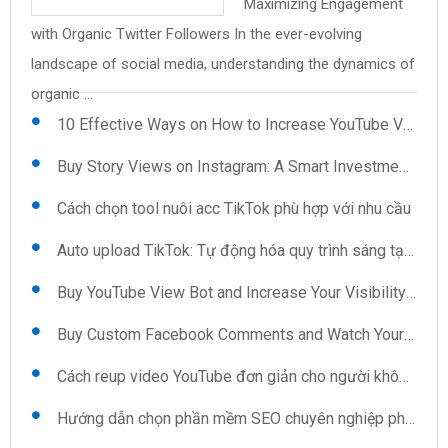
Maximizing Engagement
Uploader: Features You
mềm quét số điện thoại
pháp cho những ai ngại
Save Time and Effort on
and Views: The Secret to
with Organic Twitter Followers In the ever-evolving
Reup video YouTube: Kỹ thuật và mẹo
Can't Ignore .cs59BBC98{text-align:left;text-
trên Google Map Trong thời đại số hóa hiện nay, việc thu
giao tiếp Khi xã hội ngày càng phát triển, việc kết nối và ...
Video Uploads In the fast-paced world of content
Instant Credibility In today's digital landscape, having a
landscape of social media, understanding the dynamics of
indent:0pt;margin:12pt 0pt 12pt ...
thập ...
creation, efficiency is key, especially when it ...
robust presence on platforms like ...
Kéo view TikTok: Sự lựa chọn thông minh cho người sáng tạo
organic ...
10 Effective Ways on How to Increase YouTube Views Automatically
Buy Story Views on Instagram: A Smart Investment for Growth
Cách chọn tool nuôi acc TikTok phù hợp với nhu cầu
Auto upload TikTok: Tự động hóa quy trình sáng tạo nội dung
Buy YouTube View Bot and Increase Your Visibility Now
Buy Custom Facebook Comments and Watch Your Interaction Soar
Cách reup video YouTube đơn giản cho người không chuyên
Hướng dẫn chọn phần mềm SEO chuyên nghiệp phù hợp cho doanh nghiệp