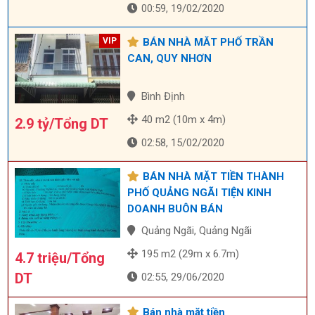
00:59, 19/02/2020
BÁN NHÀ MĂT PHỐ TRẦN
CAN, QUY NHƠN
Bình Định
40 m2 (10m x 4m)
2.9 tỷ/Tổng DT
02:58, 15/02/2020
BÁN NHÀ MẶT TIỀN THÀNH
PHỐ QUẢNG NGÃI TIỆN KINH
DOANH BUÔN BÁN
Quảng Ngãi, Quảng Ngãi
195 m2 (29m x 6.7m)
4.7 triệu/Tổng
DT
02:55, 29/06/2020
Bán nhà mặt tiền