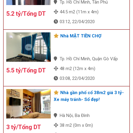
Tp. Hồ Chí Minh, Tân Phú
44.5 m2 (11m x 4m)
5.2 tỷ/Tổng DT
03:12, 22/04/2020
Nhà MẶT TIỀN CHỢ
Tp. Hồ Chí Minh, Quận Gò Vấp
48 m2 (12m x 4m)
5.5 tỷ/Tổng DT
03:08, 22/04/2020
Nhà gần phố cổ 38m2 giá 3 tỷ-
Xe máy tránh- Sổ đẹp!
Hà Nội, Ba Đình
38 m2 (0m x 0m)
3 tỷ/Tổng DT