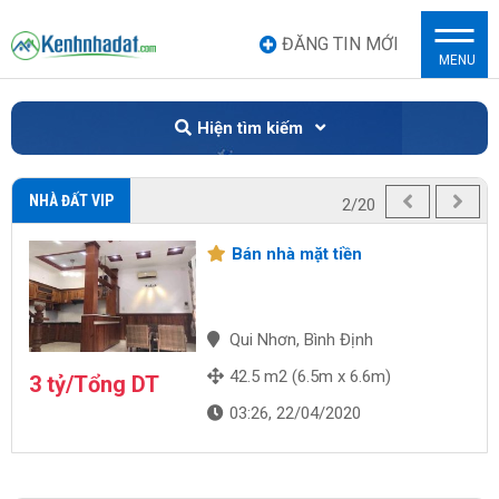
ĐĂNG TIN MỚI
MENU
Hiện tìm kiếm
NHÀ ĐẤT VIP
2/20
Bán nhà mặt tiền
Qui Nhơn, Bình Định
42.5 m2 (6.5m x 6.6m)
3 tỷ/Tổng DT
03:26, 22/04/2020