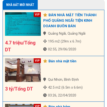
NHÀ ĐẤT MỚI NHẤT
BÁN NHÀ MẶT TIỀN THÀNH
PHỐ QUẢNG NGÃI TIỆN KINH
DOANH BUÔN BÁN
Quảng Ngãi, Quảng Ngãi
195 m2 (29m x 6.7m)
4.7 triệu/Tổng
DT
02:55, 29/06/2020
Bán nhà mặt tiền
Qui Nhơn, Bình Định
42.5 m2 (6.5m x 6.6m)
3 tỷ/Tổng DT
03:26, 22/04/2020
Bán nhà hẻm