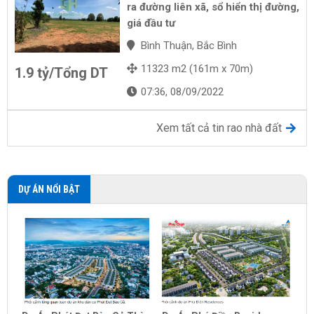
ra đường liên xã, sổ hiển thị đường,
giá đầu tư
Bình Thuận, Bắc Bình
11323 m2 (161m x 70m)
1.9 tỷ/Tổng DT
07:36, 08/09/2022
Xem tất cả tin rao nhà đất
DỰ ÁN NỔI BẬT