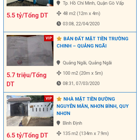
Tp. Hồ Chí Minh, Quận Gò Vấp
48 m2 (12m x 4m)
5.5 tỷ/Tổng DT
03:08, 22/04/2020
BÁN ĐẤT MẶT TIỀN TRƯỜNG
CHINH – QUẢNG NGÃI
Quảng Ngãi, Quảng Ngãi
100 m2 (20m x 5m)
5.7 triệu/Tổng
DT
08:31, 07/03/2020
NHÀ MẶT TIỀN ĐƯỜNG
NGUYỄN MÂN, NHƠN BÌNH, QUY
NHƠN
Bình Định
135 m2 (134m x 7.9m)
6.5 tỷ/Tổng DT