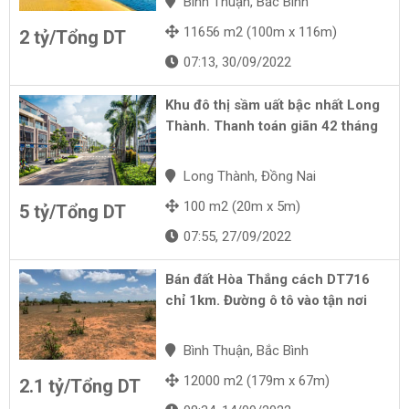
Bình Thuận, Bắc Bình
11656 m2 (100m x 116m)
2 tỷ/Tổng DT
07:13, 30/09/2022
Khu đô thị sầm uất bậc nhất Long
Thành. Thanh toán giãn 42 tháng
Long Thành, Đồng Nai
100 m2 (20m x 5m)
5 tỷ/Tổng DT
07:55, 27/09/2022
Bán đất Hòa Thắng cách DT716
chỉ 1km. Đường ô tô vào tận nơi
Bình Thuận, Bắc Bình
12000 m2 (179m x 67m)
2.1 tỷ/Tổng DT