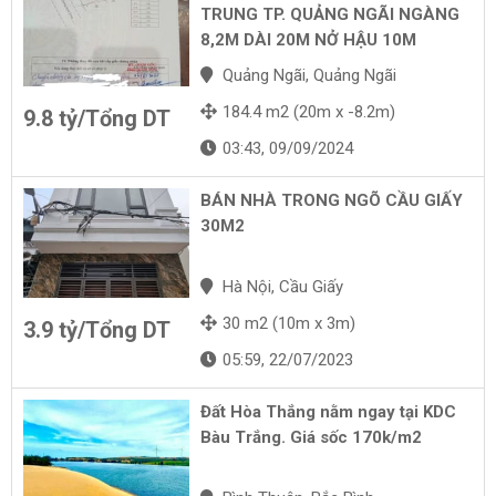
TRUNG TP. QUẢNG NGÃI NGÀNG
8,2M DÀI 20M NỞ HẬU 10M
Quảng Ngãi, Quảng Ngãi
184.4 m2 (20m x -8.2m)
9.8 tỷ/Tổng DT
03:43, 09/09/2024
BÁN NHÀ TRONG NGÕ CẦU GIẤY
30M2
Hà Nội, Cầu Giấy
30 m2 (10m x 3m)
3.9 tỷ/Tổng DT
05:59, 22/07/2023
Đất Hòa Thắng nằm ngay tại KDC
Bàu Trắng. Giá sốc 170k/m2