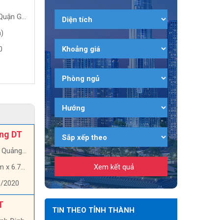
NGÃI
BÌNH, QUY NHƠN
n Gò Vấp
Quảng Ngãi, Quảng Ngãi
Bình Định
)
100 m2 (20m x 5m)
135 m2 (134m x 7
0
08:31, 07/03/2020
00:59, 19/02/2020
5.7 triệu/Tổng DT
6.5 tỷ/Tổng DT
ổng DT
ảng Ngãi
x 6.7m)
6/2020
T
TIN THEO TỈNH THÀNH