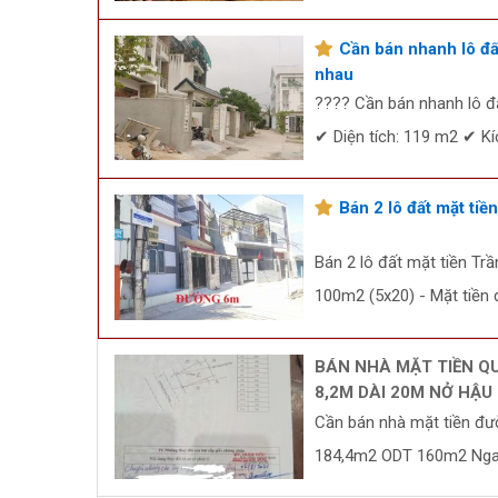
Cần bán nhanh lô đấ
nhau
???? Cần bán nhanh lô đ
✔ Diện tích: 119 m2 ✔ K
Bán 2 lô đất mặt ti
Bán 2 lô đất mặt tiền Tr
100m2 (5x20) - Mặt tiền 
BÁN NHÀ MẶT TIỀN Q
8,2M DÀI 20M NỞ HẬU
Cần bán nhà mặt tiền đư
184,4m2 ODT 160m2 Ngan