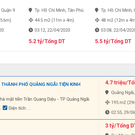
, Quận 9
Tp. Hồ Chí Minh, Tân Phú
Tp. Hồ Chí Minh, Quậ
 5.6m)
44.5 m2 (11m x 4m)
48 m2 (12m x 4m
20
03:12, 22/04/2020
03:08, 22/04/202
5.2 tỷ/Tổng DT
5.5 tỷ/Tổng DT
4.7 triệu/T
 THÀNH PHỐ QUẢNG NGÃI TIỆN KINH
Quảng Ngãi, Qu
nhà mặt tiền Trần Quang Diệu - TP Quảng Ngãi.
195 m2 (29m 
u.
Diện tích: ...
02:55, 29/0
3 tỷ/Tổng D