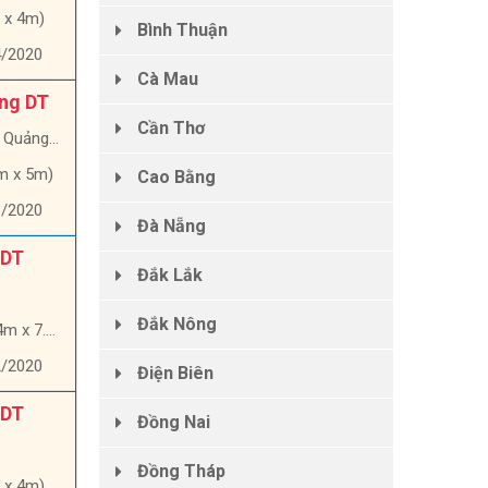
 x 4m)
Bình Thuận
4/2020
Cà Mau
ổng DT
Cần Thơ
ảng Ngãi
m x 5m)
Cao Bằng
3/2020
Đà Nẵng
 DT
Đắk Lắk
Đắk Nông
x 7.9m)
2/2020
Điện Biên
 DT
Đồng Nai
Đồng Tháp
 x 4m)