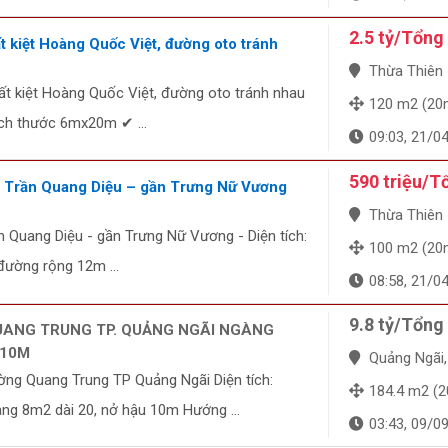
2.5 tỷ/Tổng
t kiệt Hoàng Quốc Việt, đường oto tránh
Thừa Thiên - 
ất kiệt Hoàng Quốc Việt, đường oto tránh nhau
120 m2 (20
ích thước 6mx20m ✔ ...
09:03, 21/0
590 triệu/T
ền Trần Quang Diệu – gần Trưng Nữ Vương
Thừa Thiên - 
ần Quang Diệu - gần Trưng Nữ Vương - Diện tích:
100 m2 (20
đường rộng 12m ...
08:58, 21/0
9.8 tỷ/Tổng
UANG TRUNG TP. QUẢNG NGÃI NGÀNG
 10M
Quảng Ngãi, Qu
ờng Quang Trung TP Quảng Ngãi Diện tích:
184.4 m2 (20m 
g 8m2 dài 20, nở hậu 10m Hướng ...
03:43, 09/0