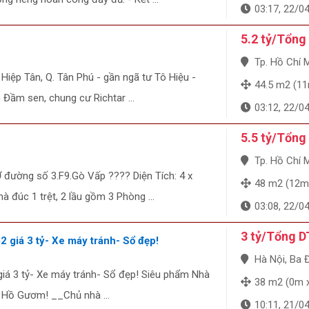
03:17, 22/0
5.2 tỷ/Tổng
Tp. Hồ Chí Minh
 Hiệp Tân, Q. Tân Phú - gần ngã tư Tô Hiệu -
44.5 m2 (1
 Đầm sen, chung cư Richtar ...
03:12, 22/0
5.5 tỷ/Tổng
Tp. Hồ Chí Minh, Q
ường số 3.F9.Gò Vấp ???? Diện Tích: 4 x
48 m2 (12m
 đúc 1 trệt, 2 lầu gồm 3 Phòng ...
03:08, 22/0
3 tỷ/Tổng D
 giá 3 tỷ- Xe máy tránh- Sổ đẹp!
Hà Nội, Ba 
iá 3 tỷ- Xe máy tránh- Sổ đẹp! Siêu phẩm Nhà
38 m2 (0m 
 Hồ Gươm! __Chủ nhà ...
10:11, 21/0