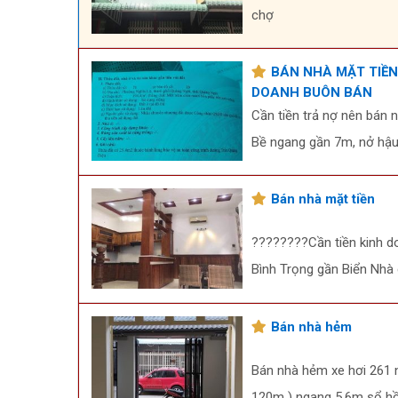
chợ
BÁN NHÀ MẶT TIỀN
DOANH BUÔN BÁN
Cần tiền trả nợ nên bán 
Bề ngang gần 7m, nở hậ
Bán nhà mặt tiền
????????Cần tiền kinh d
Bình Trọng gần Biển Nhà 
Bán nhà hẻm
Bán nhà hẻm xe hơi 261 n
120m ) ngang 5,6m sổ hồn