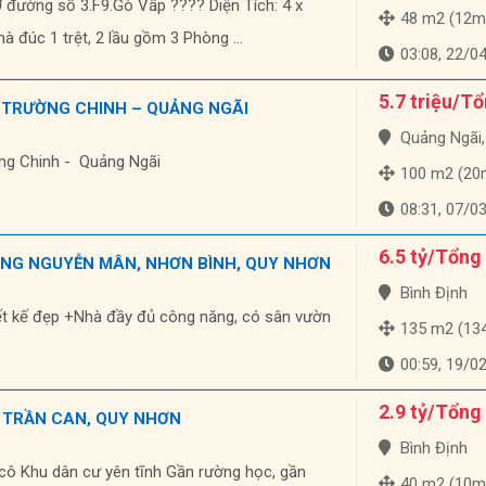
ường số 3.F9.Gò Vấp ???? Diện Tích: 4 x
48 m2 (12m
 đúc 1 trệt, 2 lầu gồm 3 Phòng ...
03:08, 22/0
5.7 triệu/T
 TRƯỜNG CHINH – QUẢNG NGÃI
Quảng Ngãi, Qu
ng Chinh - Quảng Ngãi
100 m2 (20
08:31, 07/0
6.5 tỷ/Tổng
ỜNG NGUYỄN MÂN, NHƠN BÌNH, QUY NHƠN
Bình Định
iết kế đẹp +Nhà đầy đủ công năng, có sân vườn
135 m2 (134m 
00:59, 19/0
2.9 tỷ/Tổng
 TRẦN CAN, QUY NHƠN
Bình Định
 cô Khu dân cư yên tĩnh Gần rường học, gần
40 m2 (10m