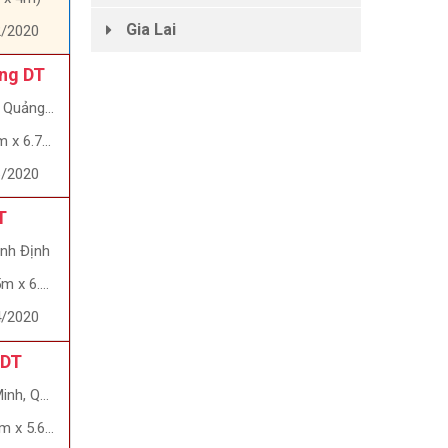
Gia Lai
2/2020
ổng DT
ảng Ngãi
x 6.7m)
6/2020
T
ình Định
 x 6.6m)
4/2020
 DT
, Quận 9
 x 5.6m)