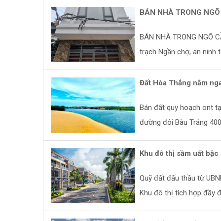
BÁN NHÀ TRONG NGÕ 
BÁN NHÀ TRONG NGÕ CẦU
trạch Ngần chợ, an ninh t
Đất Hòa Thắng nằm nga
Bán đất quy hoạch ont tạ
đường đôi Bàu Trắng 400
Khu đô thị sầm uất bậc
Quỹ đất đấu thầu từ UBND
Khu đô thị tích hợp đầy đủ 