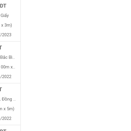
 DT
 Giấy
 x 3m)
7/2023
T
ắc Bình
 x 116m)
9/2022
T
Đồng Nai
m x 5m)
9/2022