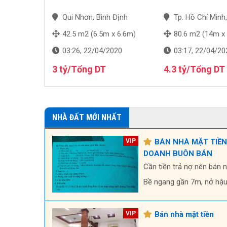
NH BUÔN
uảng Ngãi
Qui Nhơn, Bình Định
Tp. Hồ Chí Minh
 6.7m)
42.5 m2 (6.5m x 6.6m)
80.6 m2 (14m x
2020
03:26, 22/04/2020
03:17, 22/04/20
g DT
3 tỷ/Tổng DT
4.3 tỷ/Tổng DT
NHÀ ĐẤT MỚI NHẤT
BÁN NHÀ MẶT TIỀN
DOANH BUÔN BÁN
Cần tiền trả nợ nên bán 
Bề ngang gần 7m, nở hậ
Bán nhà mặt tiền