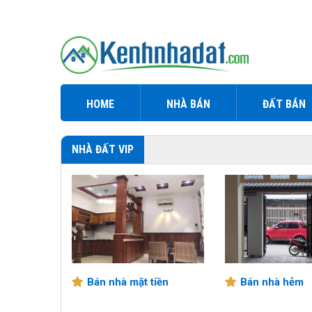
HOME
NHÀ BÁN
ĐẤT BÁN
NHÀ ĐẤT VIP
T TIỀN
Bán nhà mặt tiền
Bán nhà hẻm
ẢNG NGÃI