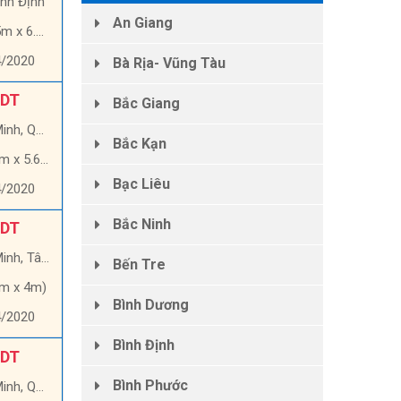
ình Định
An Giang
 x 6.6m)
4/2020
Bà Rịa- Vũng Tàu
 DT
Bắc Giang
, Quận 9
Bắc Kạn
 x 5.6m)
Bạc Liêu
4/2020
Bắc Ninh
 DT
, Tân Phú
Bến Tre
1m x 4m)
Bình Dương
4/2020
Bình Định
 DT
Bình Phước
uận Gò Vấp