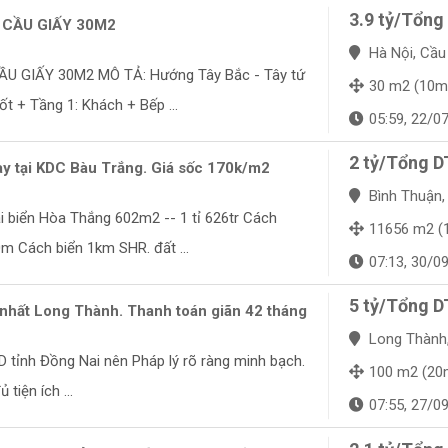
3.9 tỷ/Tổng
CẦU GIẤY 30M2
Hà Nội, Cầu
 GIẤY 30M2 MÔ TẢ: Hướng Tây Bắc - Tây tứ
30 m2 (10m
ốt + Tầng 1: Khách + Bếp ...
05:59, 22/0
2 tỷ/Tổng D
y tại KDC Bàu Trắng. Giá sốc 170k/m2
Bình Thuận, B
i biển Hòa Thắng 602m2 -- 1 tỉ 626tr Cách
11656 m2 (100m
m Cách biển 1km SHR. đất ...
07:13, 30/0
5 tỷ/Tổng D
 nhất Long Thành. Thanh toán giãn 42 tháng
Long Thành, 
 tỉnh Đồng Nai nên Pháp lý rõ ràng minh bạch.
100 m2 (20
tiện ích ...
07:55, 27/0