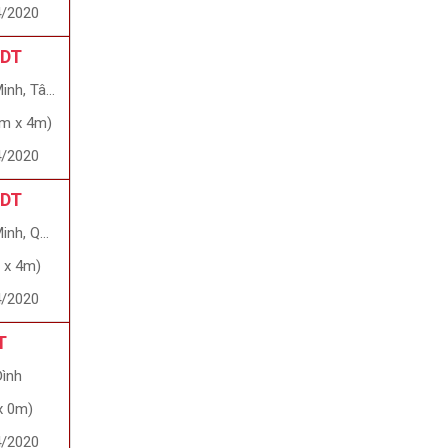
4/2020
 DT
, Tân Phú
1m x 4m)
4/2020
 DT
uận Gò Vấp
 x 4m)
4/2020
T
Đình
x 0m)
4/2020