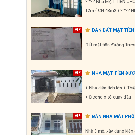
???? Nhà MẶT TIỀN CHỢ đ
12m ( CN 48m2 ) ???? Nhà
BÁN ĐẤT MẶT TIỀN
Đất mặt tiền đường Trườ
NHÀ MẶT TIỀN ĐƯ
+ Nhà diện tích lớn + Th
+ Đường ô tô quay đầu
BÁN NHÀ MĂT PHỐ
Nhà 3 mê, xây dựng kiên