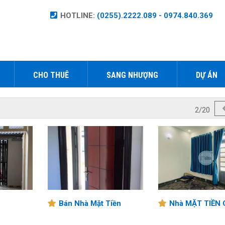
HOTLINE:
(0255).2222.089 - 0974.840.369
CHO THUÊ
SANG NHƯỢNG
DỰ ÁN
2/20
Bán Nhà Mặt Tiền
Nhà MẶT TIỀN