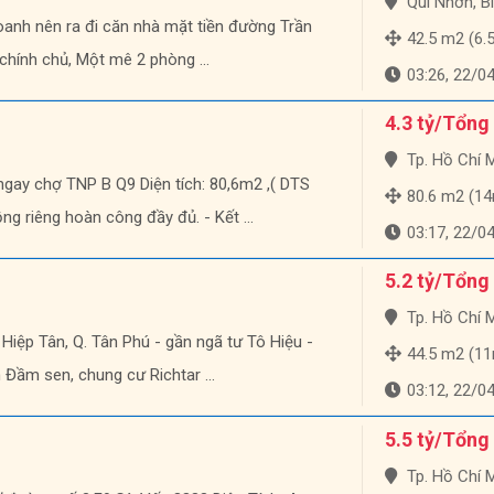
Qui Nhơn, B
oanh nên ra đi căn nhà mặt tiền đường Trần
42.5 m2 (6.5m
chính chủ, Một mê 2 phòng ...
03:26, 22/0
4.3 tỷ/Tổng
Tp. Hồ Chí Minh
gay chợ TNP B Q9 Diện tích: 80,6m2 ,( DTS
80.6 m2 (14m
g riêng hoàn công đầy đủ. - Kết ...
03:17, 22/0
5.2 tỷ/Tổng
Tp. Hồ Chí Minh
 Hiệp Tân, Q. Tân Phú - gần ngã tư Tô Hiệu -
44.5 m2 (1
 Đầm sen, chung cư Richtar ...
03:12, 22/0
5.5 tỷ/Tổng
Tp. Hồ Chí Minh, Q