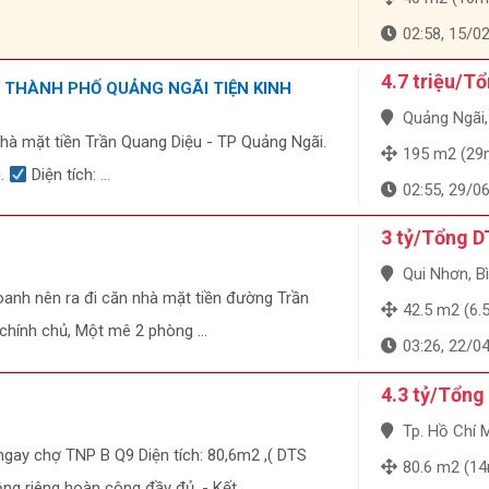
02:58, 15/0
4.7 triệu/T
 THÀNH PHỐ QUẢNG NGÃI TIỆN KINH
Quảng Ngãi, Qu
nhà mặt tiền Trần Quang Diệu - TP Quảng Ngãi.
195 m2 (29m 
u.
Diện tích: ...
02:55, 29/0
3 tỷ/Tổng D
Qui Nhơn, B
oanh nên ra đi căn nhà mặt tiền đường Trần
42.5 m2 (6.5m
chính chủ, Một mê 2 phòng ...
03:26, 22/0
4.3 tỷ/Tổng
Tp. Hồ Chí Minh
gay chợ TNP B Q9 Diện tích: 80,6m2 ,( DTS
80.6 m2 (14m
g riêng hoàn công đầy đủ. - Kết ...