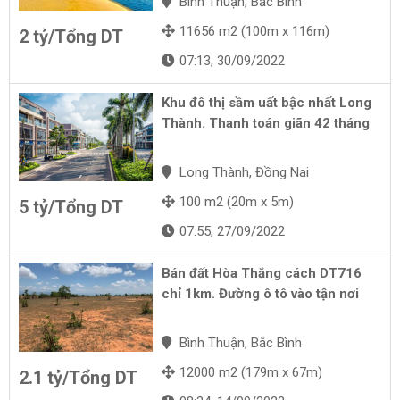
Bình Thuận, Bắc Bình
11656 m2 (100m x 116m)
2 tỷ/Tổng DT
07:13, 30/09/2022
Khu đô thị sầm uất bậc nhất Long
Thành. Thanh toán giãn 42 tháng
Long Thành, Đồng Nai
100 m2 (20m x 5m)
5 tỷ/Tổng DT
07:55, 27/09/2022
Bán đất Hòa Thắng cách DT716
chỉ 1km. Đường ô tô vào tận nơi
Bình Thuận, Bắc Bình
12000 m2 (179m x 67m)
2.1 tỷ/Tổng DT