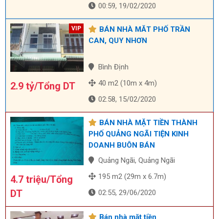
00:59, 19/02/2020
BÁN NHÀ MĂT PHỐ TRẦN
CAN, QUY NHƠN
Bình Định
40 m2 (10m x 4m)
2.9 tỷ/Tổng DT
02:58, 15/02/2020
BÁN NHÀ MẶT TIỀN THÀNH
PHỐ QUẢNG NGÃI TIỆN KINH
DOANH BUÔN BÁN
Quảng Ngãi, Quảng Ngãi
195 m2 (29m x 6.7m)
4.7 triệu/Tổng
DT
02:55, 29/06/2020
Bán nhà mặt tiền