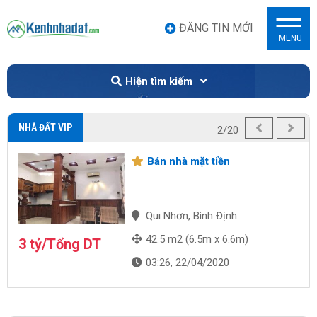
ĐĂNG TIN MỚI
MENU
Hiện tìm kiếm
NHÀ ĐẤT VIP
2/20
Bán nhà mặt tiền
Qui Nhơn, Bình Định
42.5 m2 (6.5m x 6.6m)
3 tỷ/Tổng DT
03:26, 22/04/2020