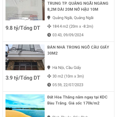
TRUNG TP. QUẢNG NGÃI NGÀNG
8,2M DÀI 20M NỞ HẬU 10M
Quảng Ngãi, Quảng Ngãi
184.4 m2 (20m x -8.2m)
9.8 tỷ/Tổng DT
03:43, 09/09/2024
BÁN NHÀ TRONG NGÕ CẦU GIẤY
30M2
Hà Nội, Cầu Giấy
30 m2 (10m x 3m)
3.9 tỷ/Tổng DT
05:59, 22/07/2023
Đất Hòa Thắng nằm ngay tại KDC
Bàu Trắng. Giá sốc 170k/m2