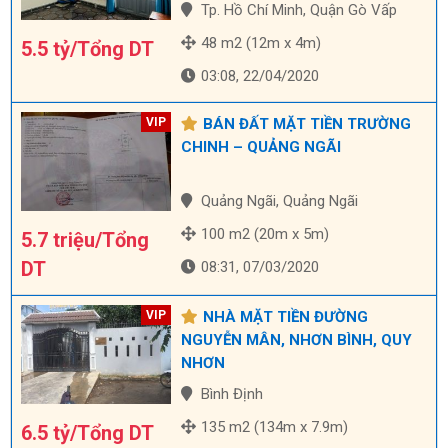
Tp. Hồ Chí Minh, Quận Gò Vấp
48 m2 (12m x 4m)
5.5 tỷ/Tổng DT
03:08, 22/04/2020
BÁN ĐẤT MẶT TIỀN TRƯỜNG
CHINH – QUẢNG NGÃI
Quảng Ngãi, Quảng Ngãi
100 m2 (20m x 5m)
5.7 triệu/Tổng
DT
08:31, 07/03/2020
NHÀ MẶT TIỀN ĐƯỜNG
NGUYỄN MÂN, NHƠN BÌNH, QUY
NHƠN
Bình Định
135 m2 (134m x 7.9m)
6.5 tỷ/Tổng DT