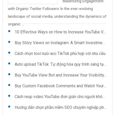
Maximizing Engagement
Uploader: Features You
mềm quét số điện thoại
pháp cho những ai ngại
Save Time and Effort on
and Views: The Secret to
with Organic Twitter Followers In the ever-evolving
Reup video YouTube: Kỹ thuật và mẹo
Can't Ignore .cs59BBC98{text-align:left;text-
trên Google Map Trong thời đại số hóa hiện nay, việc thu
giao tiếp Khi xã hội ngày càng phát triển, việc kết nối và ...
Video Uploads In the fast-paced world of content
Instant Credibility In today's digital landscape, having a
landscape of social media, understanding the dynamics of
indent:0pt;margin:12pt 0pt 12pt ...
thập ...
creation, efficiency is key, especially when it ...
robust presence on platforms like ...
Kéo view TikTok: Sự lựa chọn thông minh cho người sáng tạo
organic ...
10 Effective Ways on How to Increase YouTube Views Automatically
Buy Story Views on Instagram: A Smart Investment for Growth
Cách chọn tool nuôi acc TikTok phù hợp với nhu cầu
Auto upload TikTok: Tự động hóa quy trình sáng tạo nội dung
Buy YouTube View Bot and Increase Your Visibility Now
Buy Custom Facebook Comments and Watch Your Interaction Soar
Cách reup video YouTube đơn giản cho người không chuyên
Hướng dẫn chọn phần mềm SEO chuyên nghiệp phù hợp cho doanh nghiệp