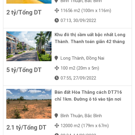
Bình Thuận, Bắc Bình
11656 m2 (100m x 116m)
2 tỷ/Tổng DT
07:13, 30/09/2022
Khu đô thị sầm uất bậc nhất Long
Thành. Thanh toán giãn 42 tháng
Long Thành, Đồng Nai
100 m2 (20m x 5m)
5 tỷ/Tổng DT
07:55, 27/09/2022
Bán đất Hòa Thắng cách DT716
chỉ 1km. Đường ô tô vào tận nơi
Bình Thuận, Bắc Bình
12000 m2 (179m x 67m)
2.1 tỷ/Tổng DT