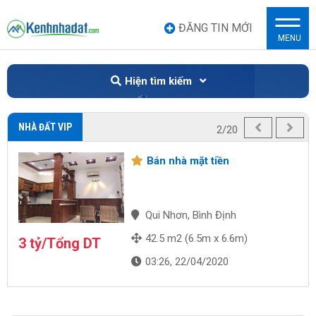
ĐĂNG TIN MỚI
MENU
Hiện tìm kiếm
NHÀ ĐẤT VIP
2/20
Bán nhà mặt tiền
Qui Nhơn, Bình Định
42.5 m2 (6.5m x 6.6m)
3 tỷ/Tổng DT
03:26, 22/04/2020