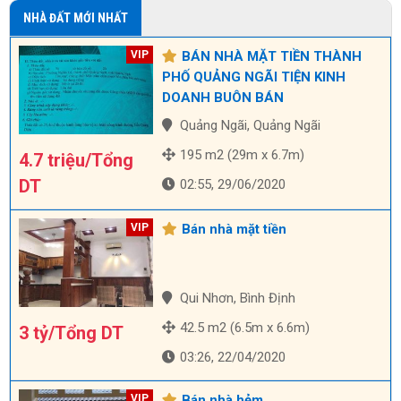
NHÀ ĐẤT MỚI NHẤT
BÁN NHÀ MẶT TIỀN THÀNH
PHỐ QUẢNG NGÃI TIỆN KINH
DOANH BUÔN BÁN
Quảng Ngãi, Quảng Ngãi
195 m2 (29m x 6.7m)
4.7 triệu/Tổng
DT
02:55, 29/06/2020
Bán nhà mặt tiền
Qui Nhơn, Bình Định
42.5 m2 (6.5m x 6.6m)
3 tỷ/Tổng DT
03:26, 22/04/2020
Bán nhà hẻm