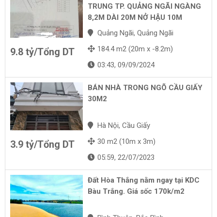
TRUNG TP. QUẢNG NGÃI NGÀNG
8,2M DÀI 20M NỞ HẬU 10M
Quảng Ngãi, Quảng Ngãi
184.4 m2 (20m x -8.2m)
9.8 tỷ/Tổng DT
03:43, 09/09/2024
BÁN NHÀ TRONG NGÕ CẦU GIẤY
30M2
Hà Nội, Cầu Giấy
30 m2 (10m x 3m)
3.9 tỷ/Tổng DT
05:59, 22/07/2023
Đất Hòa Thắng nằm ngay tại KDC
Bàu Trắng. Giá sốc 170k/m2