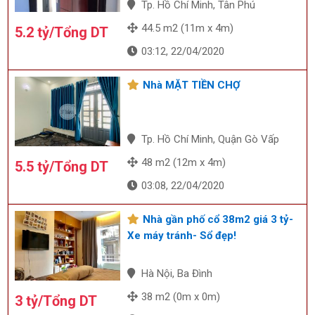
Tp. Hồ Chí Minh, Tân Phú
44.5 m2 (11m x 4m)
5.2 tỷ/Tổng DT
03:12, 22/04/2020
Nhà MẶT TIỀN CHỢ
Tp. Hồ Chí Minh, Quận Gò Vấp
48 m2 (12m x 4m)
5.5 tỷ/Tổng DT
03:08, 22/04/2020
Nhà gần phố cổ 38m2 giá 3 tỷ-
Xe máy tránh- Sổ đẹp!
Hà Nội, Ba Đình
38 m2 (0m x 0m)
3 tỷ/Tổng DT