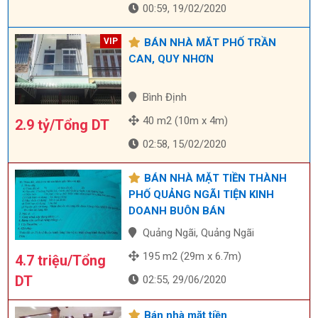
00:59, 19/02/2020
BÁN NHÀ MĂT PHỐ TRẦN
CAN, QUY NHƠN
Bình Định
40 m2 (10m x 4m)
2.9 tỷ/Tổng DT
02:58, 15/02/2020
BÁN NHÀ MẶT TIỀN THÀNH
PHỐ QUẢNG NGÃI TIỆN KINH
DOANH BUÔN BÁN
Quảng Ngãi, Quảng Ngãi
195 m2 (29m x 6.7m)
4.7 triệu/Tổng
DT
02:55, 29/06/2020
Bán nhà mặt tiền