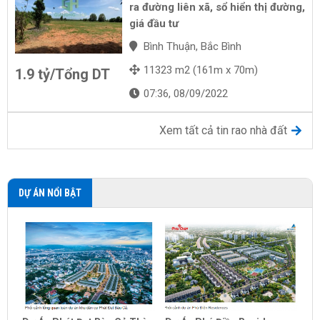
ra đường liên xã, sổ hiển thị đường,
giá đầu tư
Bình Thuận, Bắc Bình
11323 m2 (161m x 70m)
1.9 tỷ/Tổng DT
07:36, 08/09/2022
Xem tất cả tin rao nhà đất
DỰ ÁN NỔI BẬT