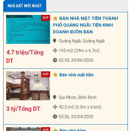
NHÀ ĐẤT MỚI NHẤT
BÁN NHÀ MẶT TIỀN THÀNH
PHỐ QUẢNG NGÃI TIỆN KINH
DOANH BUÔN BÁN
Quảng Ngãi, Quảng Ngãi
195 m2 (29m x 6.7m)
4.7 triệu/Tổng
DT
02:55, 29/06/2020
Bán nhà mặt tiền
Qui Nhơn, Bình Định
42.5 m2 (6.5m x 6.6m)
3 tỷ/Tổng DT
03:26, 22/04/2020
Bán nhà hẻm