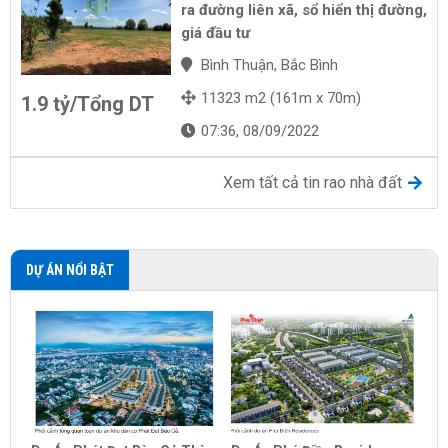
ra đường liên xã, sổ hiển thị đường,
giá đầu tư
Bình Thuận, Bắc Bình
11323 m2 (161m x 70m)
1.9 tỷ/Tổng DT
07:36, 08/09/2022
Xem tất cả tin rao nhà đất
DỰ ÁN NỔI BẬT