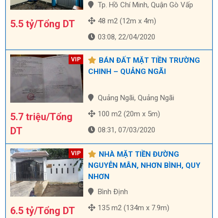
Tp. Hồ Chí Minh, Quận Gò Vấp
48 m2 (12m x 4m)
5.5 tỷ/Tổng DT
03:08, 22/04/2020
BÁN ĐẤT MẶT TIỀN TRƯỜNG
CHINH – QUẢNG NGÃI
Quảng Ngãi, Quảng Ngãi
100 m2 (20m x 5m)
5.7 triệu/Tổng
DT
08:31, 07/03/2020
NHÀ MẶT TIỀN ĐƯỜNG
NGUYỄN MÂN, NHƠN BÌNH, QUY
NHƠN
Bình Định
135 m2 (134m x 7.9m)
6.5 tỷ/Tổng DT