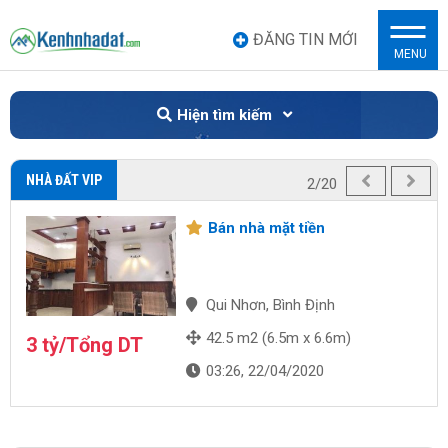
ĐĂNG TIN MỚI
MENU
Hiện tìm kiếm
NHÀ ĐẤT VIP
2/20
Bán nhà mặt tiền
Qui Nhơn, Bình Định
42.5 m2 (6.5m x 6.6m)
3 tỷ/Tổng DT
03:26, 22/04/2020