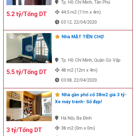
Tp. Hồ Chí Minh, Tân Phú
44.5 m2 (11m x 4m)
5.2 tỷ/Tổng DT
03:12, 22/04/2020
Nhà MẶT TIỀN CHỢ
Tp. Hồ Chí Minh, Quận Gò Vấp
48 m2 (12m x 4m)
5.5 tỷ/Tổng DT
03:08, 22/04/2020
Nhà gần phố cổ 38m2 giá 3 tỷ-
Xe máy tránh- Sổ đẹp!
Hà Nội, Ba Đình
38 m2 (0m x 0m)
3 tỷ/Tổng DT