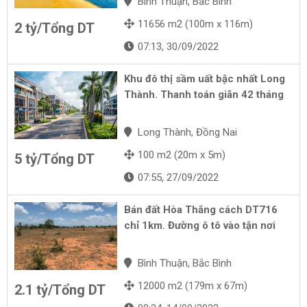
Bình Thuận, Bắc Bình
11656 m2 (100m x 116m)
2 tỷ/Tổng DT
07:13, 30/09/2022
Khu đô thị sầm uất bậc nhất Long
Thành. Thanh toán giãn 42 tháng
Long Thành, Đồng Nai
100 m2 (20m x 5m)
5 tỷ/Tổng DT
07:55, 27/09/2022
Bán đất Hòa Thắng cách DT716
chỉ 1km. Đường ô tô vào tận nơi
Bình Thuận, Bắc Bình
12000 m2 (179m x 67m)
2.1 tỷ/Tổng DT