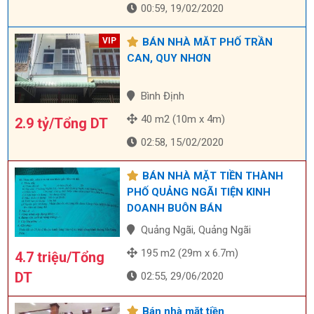
00:59, 19/02/2020
BÁN NHÀ MĂT PHỐ TRẦN
CAN, QUY NHƠN
Bình Định
40 m2 (10m x 4m)
2.9 tỷ/Tổng DT
02:58, 15/02/2020
BÁN NHÀ MẶT TIỀN THÀNH
PHỐ QUẢNG NGÃI TIỆN KINH
DOANH BUÔN BÁN
Quảng Ngãi, Quảng Ngãi
195 m2 (29m x 6.7m)
4.7 triệu/Tổng
DT
02:55, 29/06/2020
Bán nhà mặt tiền