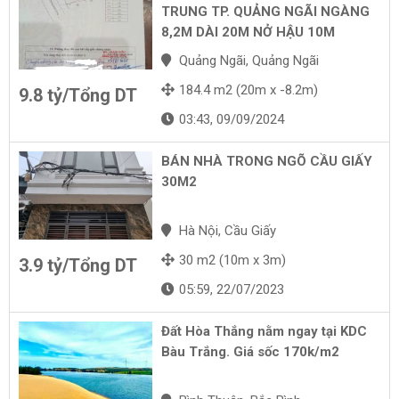
TRUNG TP. QUẢNG NGÃI NGÀNG
8,2M DÀI 20M NỞ HẬU 10M
Quảng Ngãi, Quảng Ngãi
184.4 m2 (20m x -8.2m)
9.8 tỷ/Tổng DT
03:43, 09/09/2024
BÁN NHÀ TRONG NGÕ CẦU GIẤY
30M2
Hà Nội, Cầu Giấy
30 m2 (10m x 3m)
3.9 tỷ/Tổng DT
05:59, 22/07/2023
Đất Hòa Thắng nằm ngay tại KDC
Bàu Trắng. Giá sốc 170k/m2