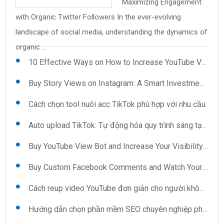
Maximizing Engagement
Uploader: Features You
mềm quét số điện thoại
pháp cho những ai ngại
Save Time and Effort on
and Views: The Secret to
with Organic Twitter Followers In the ever-evolving
Reup video YouTube: Kỹ thuật và mẹo
Can't Ignore .cs59BBC98{text-align:left;text-
trên Google Map Trong thời đại số hóa hiện nay, việc thu
giao tiếp Khi xã hội ngày càng phát triển, việc kết nối và ...
Video Uploads In the fast-paced world of content
Instant Credibility In today's digital landscape, having a
landscape of social media, understanding the dynamics of
indent:0pt;margin:12pt 0pt 12pt ...
thập ...
creation, efficiency is key, especially when it ...
robust presence on platforms like ...
Kéo view TikTok: Sự lựa chọn thông minh cho người sáng tạo
organic ...
10 Effective Ways on How to Increase YouTube Views Automatically
Buy Story Views on Instagram: A Smart Investment for Growth
Cách chọn tool nuôi acc TikTok phù hợp với nhu cầu
Auto upload TikTok: Tự động hóa quy trình sáng tạo nội dung
Buy YouTube View Bot and Increase Your Visibility Now
Buy Custom Facebook Comments and Watch Your Interaction Soar
Cách reup video YouTube đơn giản cho người không chuyên
Hướng dẫn chọn phần mềm SEO chuyên nghiệp phù hợp cho doanh nghiệp