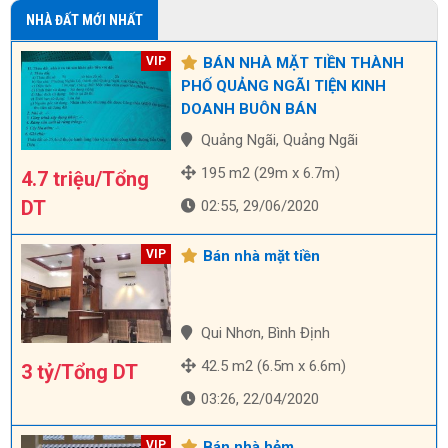
NHÀ ĐẤT MỚI NHẤT
BÁN NHÀ MẶT TIỀN THÀNH
PHỐ QUẢNG NGÃI TIỆN KINH
DOANH BUÔN BÁN
Quảng Ngãi, Quảng Ngãi
195 m2 (29m x 6.7m)
4.7 triệu/Tổng
DT
02:55, 29/06/2020
Bán nhà mặt tiền
Qui Nhơn, Bình Định
42.5 m2 (6.5m x 6.6m)
3 tỷ/Tổng DT
03:26, 22/04/2020
Bán nhà hẻm