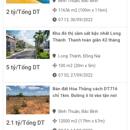
Bình Thuận, Bắc Bình
11656 m2 (100m x 116m)
2 tỷ/Tổng DT
07:13, 30/09/2022
Khu đô thị sầm uất bậc nhất Long
Thành. Thanh toán giãn 42 tháng
Long Thành, Đồng Nai
100 m2 (20m x 5m)
5 tỷ/Tổng DT
07:55, 27/09/2022
Bán đất Hòa Thắng cách DT716
chỉ 1km. Đường ô tô vào tận nơi
Bình Thuận, Bắc Bình
12000 m2 (179m x 67m)
2.1 tỷ/Tổng DT