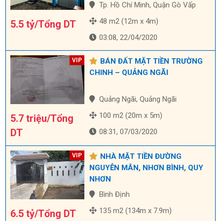
Tp. Hồ Chí Minh, Quận Gò Vấp
48 m2 (12m x 4m)
5.5 tỷ/Tổng DT
03:08, 22/04/2020
BÁN ĐẤT MẶT TIỀN TRƯỜNG
CHINH – QUẢNG NGÃI
Quảng Ngãi, Quảng Ngãi
100 m2 (20m x 5m)
5.7 triệu/Tổng
DT
08:31, 07/03/2020
NHÀ MẶT TIỀN ĐƯỜNG
NGUYỄN MÂN, NHƠN BÌNH, QUY
NHƠN
Bình Định
135 m2 (134m x 7.9m)
6.5 tỷ/Tổng DT