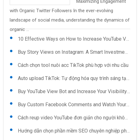
Maximizing Engagement
Uploader: Features You
mềm quét số điện thoại
pháp cho những ai ngại
Save Time and Effort on
and Views: The Secret to
with Organic Twitter Followers In the ever-evolving
Reup video YouTube: Kỹ thuật và mẹo
Can't Ignore .cs59BBC98{text-align:left;text-
trên Google Map Trong thời đại số hóa hiện nay, việc thu
giao tiếp Khi xã hội ngày càng phát triển, việc kết nối và ...
Video Uploads In the fast-paced world of content
Instant Credibility In today's digital landscape, having a
landscape of social media, understanding the dynamics of
indent:0pt;margin:12pt 0pt 12pt ...
thập ...
creation, efficiency is key, especially when it ...
robust presence on platforms like ...
Kéo view TikTok: Sự lựa chọn thông minh cho người sáng tạo
organic ...
10 Effective Ways on How to Increase YouTube Views Automatically
Buy Story Views on Instagram: A Smart Investment for Growth
Cách chọn tool nuôi acc TikTok phù hợp với nhu cầu
Auto upload TikTok: Tự động hóa quy trình sáng tạo nội dung
Buy YouTube View Bot and Increase Your Visibility Now
Buy Custom Facebook Comments and Watch Your Interaction Soar
Cách reup video YouTube đơn giản cho người không chuyên
Hướng dẫn chọn phần mềm SEO chuyên nghiệp phù hợp cho doanh nghiệp