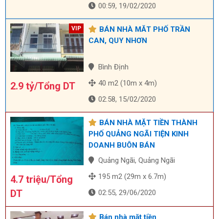
00:59, 19/02/2020
BÁN NHÀ MĂT PHỐ TRẦN
CAN, QUY NHƠN
Bình Định
40 m2 (10m x 4m)
2.9 tỷ/Tổng DT
02:58, 15/02/2020
BÁN NHÀ MẶT TIỀN THÀNH
PHỐ QUẢNG NGÃI TIỆN KINH
DOANH BUÔN BÁN
Quảng Ngãi, Quảng Ngãi
195 m2 (29m x 6.7m)
4.7 triệu/Tổng
DT
02:55, 29/06/2020
Bán nhà mặt tiền