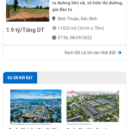
ra đường liên xã, sổ hiển thị đường,
giá đầu tư
Bình Thuận, Bắc Bình
11323 m2 (161m x 70m)
1.9 tỷ/Tổng DT
07:36, 08/09/2022
Xem tất cả tin rao nhà đất
DỰ ÁN NỔI BẬT