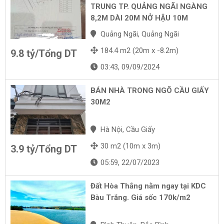
TRUNG TP. QUẢNG NGÃI NGÀNG
8,2M DÀI 20M NỞ HẬU 10M
Quảng Ngãi, Quảng Ngãi
184.4 m2 (20m x -8.2m)
9.8 tỷ/Tổng DT
03:43, 09/09/2024
BÁN NHÀ TRONG NGÕ CẦU GIẤY
30M2
Hà Nội, Cầu Giấy
30 m2 (10m x 3m)
3.9 tỷ/Tổng DT
05:59, 22/07/2023
Đất Hòa Thắng nằm ngay tại KDC
Bàu Trắng. Giá sốc 170k/m2