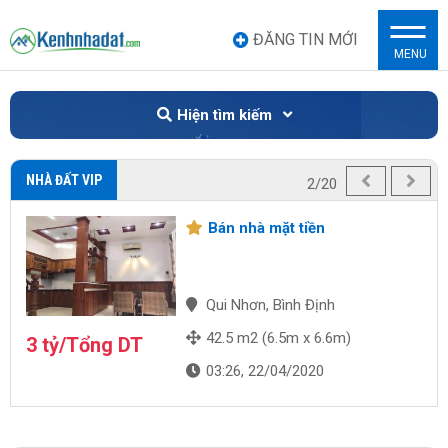
ĐĂNG TIN MỚI
MENU
Hiện tìm kiếm
NHÀ ĐẤT VIP
2/20
Bán nhà mặt tiền
Qui Nhơn, Bình Định
42.5 m2 (6.5m x 6.6m)
3 tỷ/Tổng DT
03:26, 22/04/2020