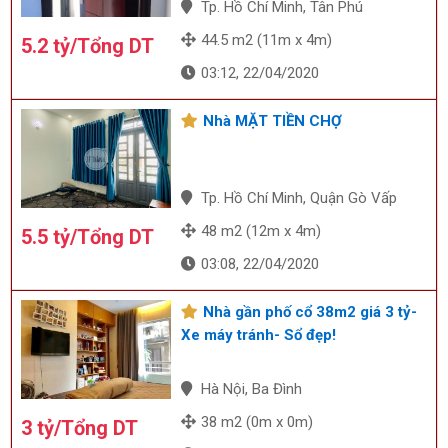
Tp. Hồ Chí Minh, Tân Phú
44.5 m2 (11m x 4m)
5.2 tỷ/Tổng DT
03:12, 22/04/2020
Nhà MẶT TIỀN CHỢ
Tp. Hồ Chí Minh, Quận Gò Vấp
48 m2 (12m x 4m)
5.5 tỷ/Tổng DT
03:08, 22/04/2020
Nhà gần phố cổ 38m2 giá 3 tỷ-
Xe máy tránh- Sổ đẹp!
Hà Nội, Ba Đình
38 m2 (0m x 0m)
3 tỷ/Tổng DT