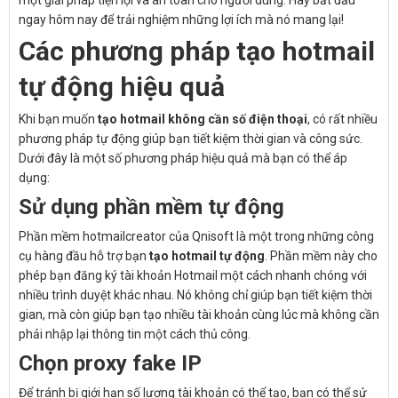
một giải pháp tiện lợi và an toàn cho người dùng. Hãy bắt đầu
ngay hôm nay để trải nghiệm những lợi ích mà nó mang lại!
Các phương pháp tạo hotmail
tự động hiệu quả
Khi bạn muốn
tạo hotmail không cần số điện thoại
, có rất nhiều
phương pháp tự động giúp bạn tiết kiệm thời gian và công sức.
Dưới đây là một số phương pháp hiệu quả mà bạn có thể áp
dụng:
Sử dụng phần mềm tự động
Phần mềm hotmailcreator của Qnisoft là một trong những công
cụ hàng đầu hỗ trợ bạn
tạo hotmail tự động
. Phần mềm này cho
phép bạn đăng ký tài khoản Hotmail một cách nhanh chóng với
nhiều trình duyệt khác nhau. Nó không chỉ giúp bạn tiết kiệm thời
gian, mà còn giúp bạn tạo nhiều tài khoản cùng lúc mà không cần
phải nhập lại thông tin một cách thủ công.
Chọn proxy fake IP
Để tránh bị giới hạn số lượng tài khoản có thể tạo, bạn có thể sử