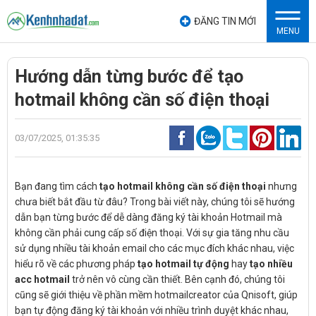
ĐĂNG TIN MỚI
MENU
Hướng dẫn từng bước để tạo
hotmail không cần số điện thoại
03/07/2025, 01:35:35
Bạn đang tìm cách
tạo hotmail không cần số điện thoại
nhưng
chưa biết bắt đầu từ đâu? Trong bài viết này, chúng tôi sẽ hướng
dẫn bạn từng bước để dễ dàng đăng ký tài khoản Hotmail mà
không cần phải cung cấp số điện thoại. Với sự gia tăng nhu cầu
sử dụng nhiều tài khoản email cho các mục đích khác nhau, việc
hiểu rõ về các phương pháp
tạo hotmail tự động
hay
tạo nhiều
acc hotmail
trở nên vô cùng cần thiết. Bên cạnh đó, chúng tôi
cũng sẽ giới thiệu về phần mềm hotmailcreator của Qnisoft, giúp
bạn tự động đăng ký tài khoản với nhiều trình duyệt khác nhau,