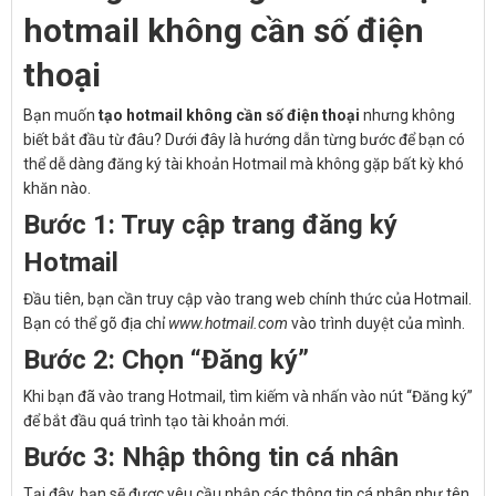
hotmail không cần số điện
thoại
Bạn muốn
tạo hotmail không cần số điện thoại
nhưng không
biết bắt đầu từ đâu? Dưới đây là hướng dẫn từng bước để bạn có
thể dễ dàng đăng ký tài khoản Hotmail mà không gặp bất kỳ khó
khăn nào.
Bước 1: Truy cập trang đăng ký
Hotmail
Đầu tiên, bạn cần truy cập vào trang web chính thức của Hotmail.
Bạn có thể gõ địa chỉ
www.hotmail.com
vào trình duyệt của mình.
Bước 2: Chọn “Đăng ký”
Khi bạn đã vào trang Hotmail, tìm kiếm và nhấn vào nút “Đăng ký”
để bắt đầu quá trình tạo tài khoản mới.
Bước 3: Nhập thông tin cá nhân
Tại đây, bạn sẽ được yêu cầu nhập các thông tin cá nhân như tên,