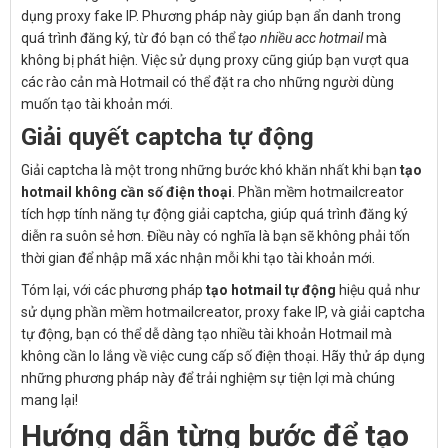
dụng proxy fake IP. Phương pháp này giúp bạn ẩn danh trong
quá trình đăng ký, từ đó bạn có thể
tạo nhiều acc hotmail
mà
không bị phát hiện. Việc sử dụng proxy cũng giúp bạn vượt qua
các rào cản mà Hotmail có thể đặt ra cho những người dùng
muốn tạo tài khoản mới.
Giải quyết captcha tự động
Giải captcha là một trong những bước khó khăn nhất khi bạn
tạo
hotmail không cần số điện thoại
. Phần mềm hotmailcreator
tích hợp tính năng tự động giải captcha, giúp quá trình đăng ký
diễn ra suôn sẻ hơn. Điều này có nghĩa là bạn sẽ không phải tốn
thời gian để nhập mã xác nhận mỗi khi tạo tài khoản mới.
Tóm lại, với các phương pháp
tạo hotmail tự động
hiệu quả như
sử dụng phần mềm hotmailcreator, proxy fake IP, và giải captcha
tự động, bạn có thể dễ dàng tạo nhiều tài khoản Hotmail mà
không cần lo lắng về việc cung cấp số điện thoại. Hãy thử áp dụng
những phương pháp này để trải nghiệm sự tiện lợi mà chúng
mang lại!
Hướng dẫn từng bước để tạo