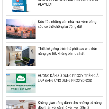
PLAYLIST
Độc đáo những căn nhà mái vòm bằng
xốp có thể chống lại động đất
Thiết kế giếng trời nhà phố sao cho đón
nắng gió tốt, không bị mưa hắt
HƯỚNG DẪN SỬ DỤNG PROXY TRÊN GIẢ
LẬP BẰNG ỨNG DỤNG PROXYDROID
Không gian sống dành cho những cô nàng
độc thân với căn hộ vẻn vẹn 28m2