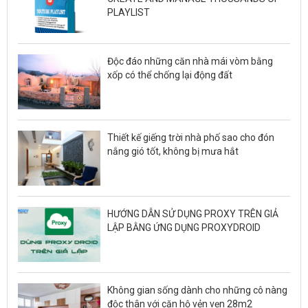
PLAYLIST
Độc đáo những căn nhà mái vòm bằng
xốp có thể chống lại động đất
Thiết kế giếng trời nhà phố sao cho đón
nắng gió tốt, không bị mưa hắt
HƯỚNG DẪN SỬ DỤNG PROXY TRÊN GIẢ
LẬP BẰNG ỨNG DỤNG PROXYDROID
Không gian sống dành cho những cô nàng
độc thân với căn hộ vẻn vẹn 28m2