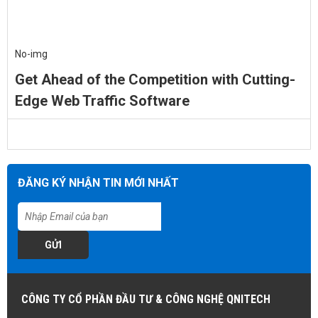
No-img
Get Ahead of the Competition with Cutting-
Edge Web Traffic Software
ĐĂNG KÝ NHẬN TIN MỚI NHẤT
GỬI
CÔNG TY CỔ PHẦN ĐẦU TƯ & CÔNG NGHỆ QNITECH