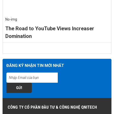
No-img
The Road to YouTube Views Increaser
Domination
ĐĂNG KÝ NHẬN TIN MỚI NHẤT
GỬI
CÔNG TY CỔ PHẦN ĐẦU TƯ & CÔNG NGHỆ QNITECH