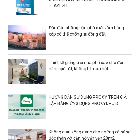
PLAYLIST
Độc đáo những căn nhà mái vòm bằng
xốp có thể chống lại động đất
Thiết kế giếng trời nhà phố sao cho đón
nắng gió tốt, không bị mưa hắt
HƯỚNG DẪN SỬ DỤNG PROXY TRÊN GIẢ
LẬP BẰNG ỨNG DỤNG PROXYDROID
Không gian sống dành cho những cô nàng
độc thân với căn hộ vẻn vẹn 28m2