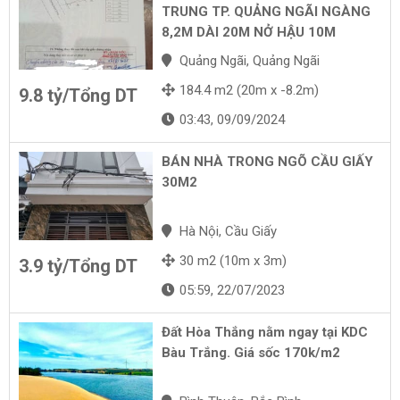
TRUNG TP. QUẢNG NGÃI NGÀNG
8,2M DÀI 20M NỞ HẬU 10M
Quảng Ngãi, Quảng Ngãi
184.4 m2 (20m x -8.2m)
9.8 tỷ/Tổng DT
03:43, 09/09/2024
BÁN NHÀ TRONG NGÕ CẦU GIẤY
30M2
Hà Nội, Cầu Giấy
30 m2 (10m x 3m)
3.9 tỷ/Tổng DT
05:59, 22/07/2023
Đất Hòa Thắng nằm ngay tại KDC
Bàu Trắng. Giá sốc 170k/m2