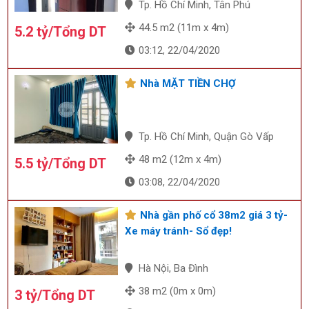
Tp. Hồ Chí Minh, Tân Phú
44.5 m2 (11m x 4m)
5.2 tỷ/Tổng DT
03:12, 22/04/2020
Nhà MẶT TIỀN CHỢ
Tp. Hồ Chí Minh, Quận Gò Vấp
48 m2 (12m x 4m)
5.5 tỷ/Tổng DT
03:08, 22/04/2020
Nhà gần phố cổ 38m2 giá 3 tỷ-
Xe máy tránh- Sổ đẹp!
Hà Nội, Ba Đình
38 m2 (0m x 0m)
3 tỷ/Tổng DT