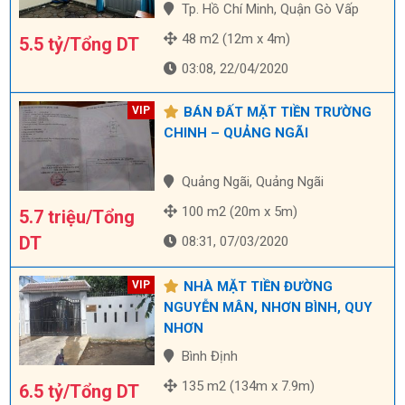
Tp. Hồ Chí Minh, Quận Gò Vấp
48 m2 (12m x 4m)
5.5 tỷ/Tổng DT
03:08, 22/04/2020
BÁN ĐẤT MẶT TIỀN TRƯỜNG
CHINH – QUẢNG NGÃI
Quảng Ngãi, Quảng Ngãi
100 m2 (20m x 5m)
5.7 triệu/Tổng
DT
08:31, 07/03/2020
NHÀ MẶT TIỀN ĐƯỜNG
NGUYỄN MÂN, NHƠN BÌNH, QUY
NHƠN
Bình Định
135 m2 (134m x 7.9m)
6.5 tỷ/Tổng DT