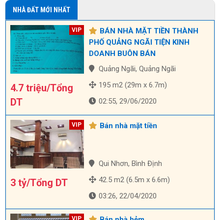
NHÀ ĐẤT MỚI NHẤT
BÁN NHÀ MẶT TIỀN THÀNH
PHỐ QUẢNG NGÃI TIỆN KINH
DOANH BUÔN BÁN
Quảng Ngãi, Quảng Ngãi
195 m2 (29m x 6.7m)
4.7 triệu/Tổng
DT
02:55, 29/06/2020
Bán nhà mặt tiền
Qui Nhơn, Bình Định
42.5 m2 (6.5m x 6.6m)
3 tỷ/Tổng DT
03:26, 22/04/2020
Bán nhà hẻm