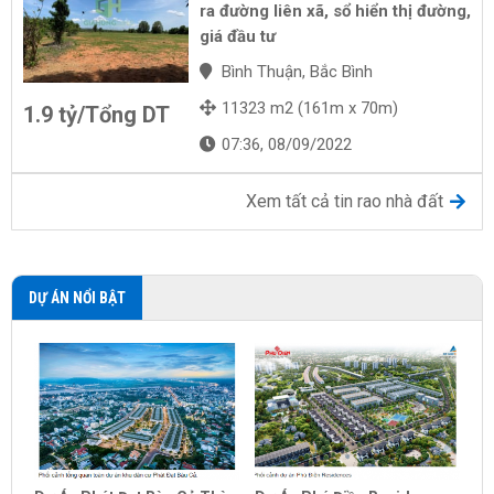
ra đường liên xã, sổ hiển thị đường,
giá đầu tư
Bình Thuận, Bắc Bình
11323 m2 (161m x 70m)
1.9 tỷ/Tổng DT
07:36, 08/09/2022
Xem tất cả tin rao nhà đất
DỰ ÁN NỔI BẬT