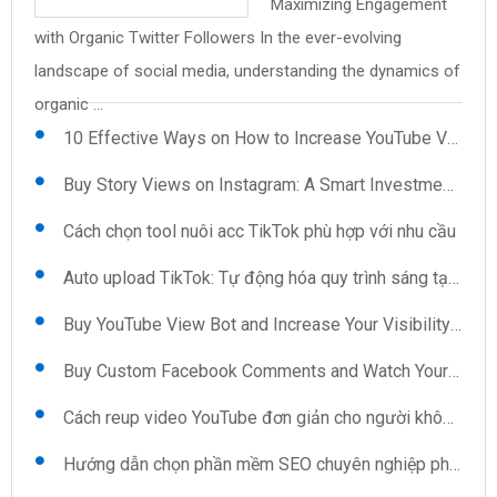
Maximizing Engagement
Uploader: Features You
mềm quét số điện thoại
pháp cho những ai ngại
Save Time and Effort on
and Views: The Secret to
with Organic Twitter Followers In the ever-evolving
Reup video YouTube: Kỹ thuật và mẹo
Can't Ignore .cs59BBC98{text-align:left;text-
trên Google Map Trong thời đại số hóa hiện nay, việc thu
giao tiếp Khi xã hội ngày càng phát triển, việc kết nối và ...
Video Uploads In the fast-paced world of content
Instant Credibility In today's digital landscape, having a
landscape of social media, understanding the dynamics of
indent:0pt;margin:12pt 0pt 12pt ...
thập ...
creation, efficiency is key, especially when it ...
robust presence on platforms like ...
Kéo view TikTok: Sự lựa chọn thông minh cho người sáng tạo
organic ...
10 Effective Ways on How to Increase YouTube Views Automatically
Buy Story Views on Instagram: A Smart Investment for Growth
Cách chọn tool nuôi acc TikTok phù hợp với nhu cầu
Auto upload TikTok: Tự động hóa quy trình sáng tạo nội dung
Buy YouTube View Bot and Increase Your Visibility Now
Buy Custom Facebook Comments and Watch Your Interaction Soar
Cách reup video YouTube đơn giản cho người không chuyên
Hướng dẫn chọn phần mềm SEO chuyên nghiệp phù hợp cho doanh nghiệp