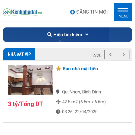
ĐĂNG TIN MỚI
MENU
Hiện tìm kiếm
NHÀ ĐẤT VIP
2/20
Bán nhà mặt tiền
Qui Nhơn, Bình Định
42.5 m2 (6.5m x 6.6m)
3 tỷ/Tổng DT
03:26, 22/04/2020