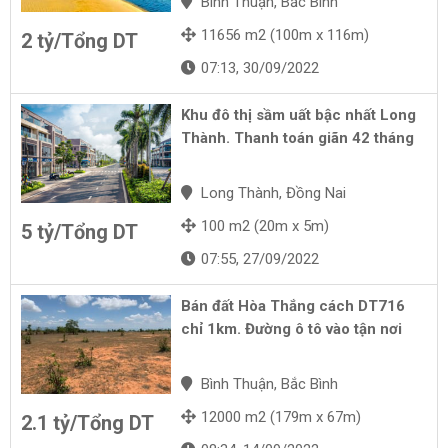
Bình Thuận, Bắc Bình
11656 m2 (100m x 116m)
2 tỷ/Tổng DT
07:13, 30/09/2022
Khu đô thị sầm uất bậc nhất Long
Thành. Thanh toán giãn 42 tháng
Long Thành, Đồng Nai
100 m2 (20m x 5m)
5 tỷ/Tổng DT
07:55, 27/09/2022
Bán đất Hòa Thắng cách DT716
chỉ 1km. Đường ô tô vào tận nơi
Bình Thuận, Bắc Bình
12000 m2 (179m x 67m)
2.1 tỷ/Tổng DT