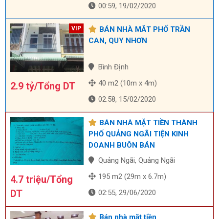
00:59, 19/02/2020
BÁN NHÀ MĂT PHỐ TRẦN
CAN, QUY NHƠN
Bình Định
40 m2 (10m x 4m)
2.9 tỷ/Tổng DT
02:58, 15/02/2020
BÁN NHÀ MẶT TIỀN THÀNH
PHỐ QUẢNG NGÃI TIỆN KINH
DOANH BUÔN BÁN
Quảng Ngãi, Quảng Ngãi
195 m2 (29m x 6.7m)
4.7 triệu/Tổng
DT
02:55, 29/06/2020
Bán nhà mặt tiền