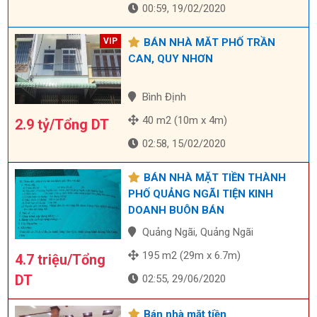
00:59, 19/02/2020
BÁN NHÀ MĂT PHỐ TRẦN
CAN, QUY NHƠN
Bình Định
40 m2 (10m x 4m)
2.9 tỷ/Tổng DT
02:58, 15/02/2020
BÁN NHÀ MẶT TIỀN THÀNH
PHỐ QUẢNG NGÃI TIỆN KINH
DOANH BUÔN BÁN
Quảng Ngãi, Quảng Ngãi
195 m2 (29m x 6.7m)
4.7 triệu/Tổng
DT
02:55, 29/06/2020
Bán nhà mặt tiền