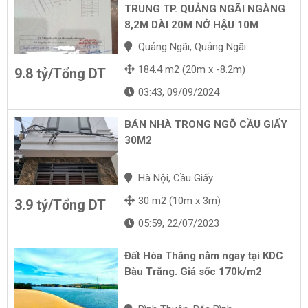
TRUNG TP. QUẢNG NGÃI NGÀNG
8,2M DÀI 20M NỞ HẬU 10M
Quảng Ngãi, Quảng Ngãi
184.4 m2 (20m x -8.2m)
9.8 tỷ/Tổng DT
03:43, 09/09/2024
BÁN NHÀ TRONG NGÕ CẦU GIẤY
30M2
Hà Nội, Cầu Giấy
30 m2 (10m x 3m)
3.9 tỷ/Tổng DT
05:59, 22/07/2023
Đất Hòa Thắng nằm ngay tại KDC
Bàu Trắng. Giá sốc 170k/m2