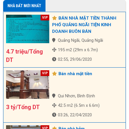
NHÀ ĐẤT MỚI NHẤT
BÁN NHÀ MẶT TIỀN THÀNH
PHỐ QUẢNG NGÃI TIỆN KINH
DOANH BUÔN BÁN
Quảng Ngãi, Quảng Ngãi
195 m2 (29m x 6.7m)
4.7 triệu/Tổng
DT
02:55, 29/06/2020
Bán nhà mặt tiền
Qui Nhơn, Bình Định
42.5 m2 (6.5m x 6.6m)
3 tỷ/Tổng DT
03:26, 22/04/2020
Bán nhà hẻm