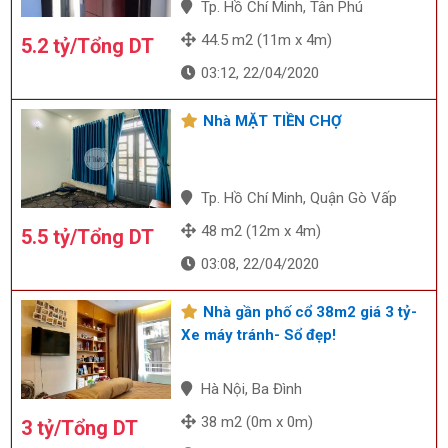
Tp. Hồ Chí Minh, Tân Phú
44.5 m2 (11m x 4m)
5.2 tỷ/Tổng DT
03:12, 22/04/2020
Nhà MẶT TIỀN CHỢ
Tp. Hồ Chí Minh, Quận Gò Vấp
48 m2 (12m x 4m)
5.5 tỷ/Tổng DT
03:08, 22/04/2020
Nhà gần phố cổ 38m2 giá 3 tỷ-
Xe máy tránh- Sổ đẹp!
Hà Nội, Ba Đình
38 m2 (0m x 0m)
3 tỷ/Tổng DT