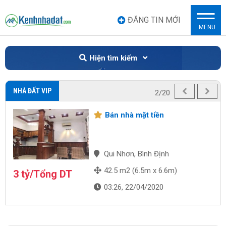
ĐĂNG TIN MỚI
MENU
Hiện tìm kiếm
NHÀ ĐẤT VIP
2/20
Bán nhà mặt tiền
Qui Nhơn, Bình Định
42.5 m2 (6.5m x 6.6m)
3 tỷ/Tổng DT
03:26, 22/04/2020