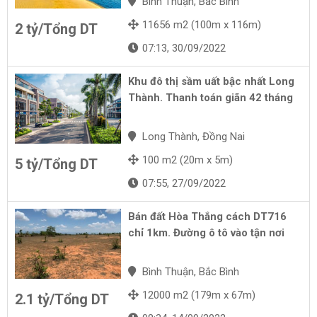
Bình Thuận, Bắc Bình
11656 m2 (100m x 116m)
2 tỷ/Tổng DT
07:13, 30/09/2022
Khu đô thị sầm uất bậc nhất Long
Thành. Thanh toán giãn 42 tháng
Long Thành, Đồng Nai
100 m2 (20m x 5m)
5 tỷ/Tổng DT
07:55, 27/09/2022
Bán đất Hòa Thắng cách DT716
chỉ 1km. Đường ô tô vào tận nơi
Bình Thuận, Bắc Bình
12000 m2 (179m x 67m)
2.1 tỷ/Tổng DT