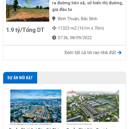
ra đường liên xã, sổ hiển thị đường,
giá đầu tư
Bình Thuận, Bắc Bình
11323 m2 (161m x 70m)
1.9 tỷ/Tổng DT
07:36, 08/09/2022
Xem tất cả tin rao nhà đất
DỰ ÁN NỔI BẬT