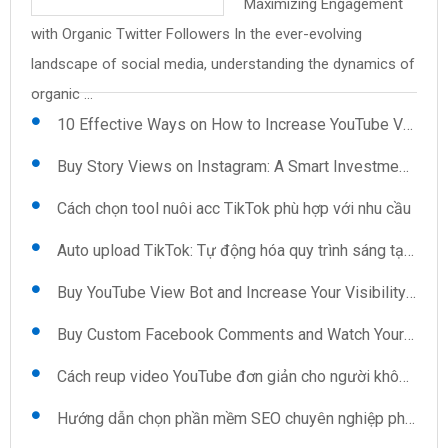
Maximizing Engagement
Uploader: Features You
mềm quét số điện thoại
pháp cho những ai ngại
Save Time and Effort on
and Views: The Secret to
with Organic Twitter Followers In the ever-evolving
Reup video YouTube: Kỹ thuật và mẹo
Can't Ignore .cs59BBC98{text-align:left;text-
trên Google Map Trong thời đại số hóa hiện nay, việc thu
giao tiếp Khi xã hội ngày càng phát triển, việc kết nối và ...
Video Uploads In the fast-paced world of content
Instant Credibility In today's digital landscape, having a
landscape of social media, understanding the dynamics of
indent:0pt;margin:12pt 0pt 12pt ...
thập ...
creation, efficiency is key, especially when it ...
robust presence on platforms like ...
Kéo view TikTok: Sự lựa chọn thông minh cho người sáng tạo
organic ...
10 Effective Ways on How to Increase YouTube Views Automatically
Buy Story Views on Instagram: A Smart Investment for Growth
Cách chọn tool nuôi acc TikTok phù hợp với nhu cầu
Auto upload TikTok: Tự động hóa quy trình sáng tạo nội dung
Buy YouTube View Bot and Increase Your Visibility Now
Buy Custom Facebook Comments and Watch Your Interaction Soar
Cách reup video YouTube đơn giản cho người không chuyên
Hướng dẫn chọn phần mềm SEO chuyên nghiệp phù hợp cho doanh nghiệp