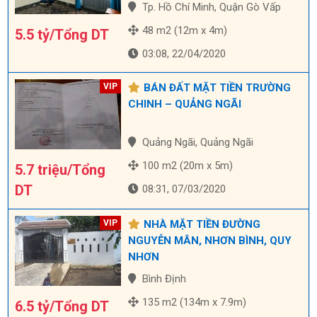
Tp. Hồ Chí Minh, Quận Gò Vấp
48 m2 (12m x 4m)
5.5 tỷ/Tổng DT
03:08, 22/04/2020
BÁN ĐẤT MẶT TIỀN TRƯỜNG
CHINH – QUẢNG NGÃI
Quảng Ngãi, Quảng Ngãi
100 m2 (20m x 5m)
5.7 triệu/Tổng
DT
08:31, 07/03/2020
NHÀ MẶT TIỀN ĐƯỜNG
NGUYỄN MÂN, NHƠN BÌNH, QUY
NHƠN
Bình Định
135 m2 (134m x 7.9m)
6.5 tỷ/Tổng DT